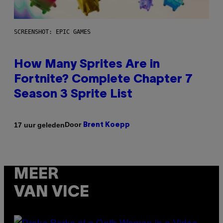
SCREENSHOT: EPIC GAMES
How Many Sprites Are in
Fortnite? Complete Chapter 7
Season 3 Sprite List
Door
17 uur geleden
Brent Koepp
MEER
VAN VICE