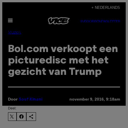
Ga
+ NEDERLANDS
naar
Open
de
SUBSCRIBE
NEWSLETTER
menu
inhoud
Muziek
Bol.com verkoopt een
picturedisc met het
gezicht van Trump
Door
november 9, 2016, 9:18am
Souf Kinani
Deel: