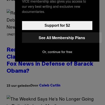
VICE membership also gives you access to
our very best writing and exclusive new
documentaries.
Support for $2
(PHOTO BY TIM MOSENFELDER/GETTY IMAGES)
See All Membership Plans
Remember the Time Jeezy
Or, continue for free
Clapped Back at Bill O’Reilly and
Fox News in Defense of Barack
Obama?
Door
15 uur geleden
Caleb Catlin