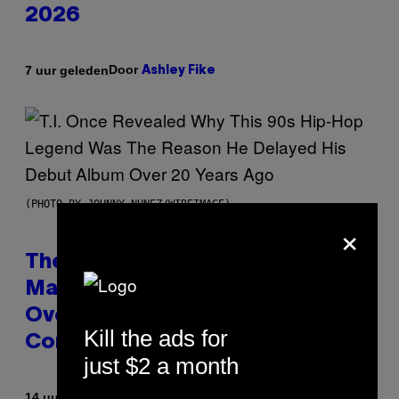
2026
Door
7 uur geleden
Ashley Fike
(PHOTO BY JOHNNY NUNEZ/WIREIMAGE)
×
The 90s Hip-Hop Legend Who
Made T.I. Delay His Debut Album
Over 20 Years Ago: ‘I Definitely
Kill the ads for
Conceded’
just $2 a month
Door
14 uur geleden
Caleb Catlin