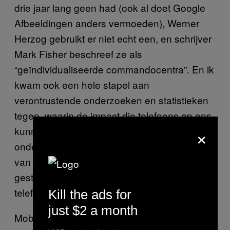
drie jaar lang geen had (ook al doet Google
Afbeeldingen anders vermoeden), Werner
Herzog gebruikt er niet echt een, en schrijver
Mark Fisher beschreef ze als
“geïndividualiseerde commandocentra”. En ik
kwam ook een hele stapel aan
verontrustende onderzoeken en statistieken
tegen, waarin de impact die telefoons op ons
×
kunnen hebben wordt geduid. Uit een recent
onderzoek blijkt verdomme dat 58 procent
van de Britten zich ongelukkig voelt of
gestrest raakt als ze gescheiden zijn van hun
telefoons.
Kill the ads for
just $2 a month
Mobiele telefoons hebben een fundamenteel