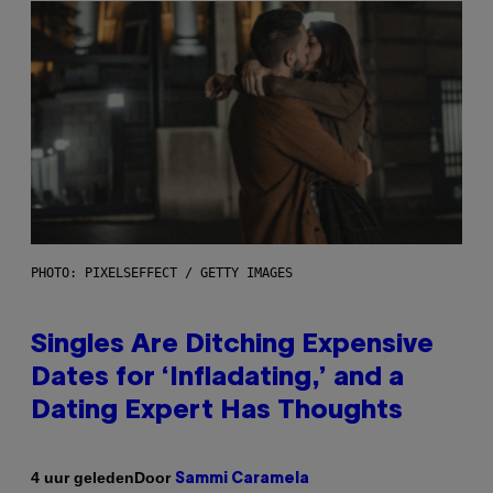
PHOTO: PIXELSEFFECT / GETTY IMAGES
Singles Are Ditching Expensive
Dates for ‘Infladating,’ and a
Dating Expert Has Thoughts
Door
4 uur geleden
Sammi Caramela