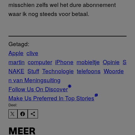
misschien zelfs wel het dure abonnement
waar ik nog steeds voor betaal.
Getagd:
Apple
clive
martin
computer
iPhone
mobieltje
Opinie
S
NAKE
Stuff
Technologie
telefoons
Woorde
n van Meningsuiting
Follow Us On Discover
Make Us Preferred In Top Stories
Deel:
MEER