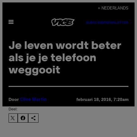
Ga
+ NEDERLANDS
naar
Open
de
SUBSCRIBE
NEWSLETTER
menu
inhoud
Je leven wordt beter
als je je telefoon
weggooit
Door
februari 18, 2016, 7:20am
Clive Martin
Deel: