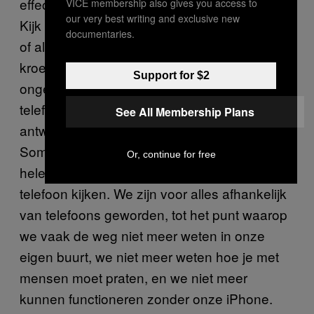
effect op ons concentratievermogen gehad.
VICE membership also gives you access to
our very best writing and exclusive new
Kijk om je heen als er een trein vertraagd is,
documentaries.
of als je in de bus zit, of zelfs als je in een
kroeg zit, en je zult zien dat mensen
Support for $2
ongelofelijk geobsedeerd zijn door hun
telefoons. Ze turen naar de schermen voor
See All Membership Plans
antwoorden, maar krijgen geen echt inzicht.
Sommigen denken zelfs dat het oké is om
Or, continue for free
hele gesprekken te voeren terwijl ze op hun
telefoon kijken. We zijn voor alles afhankelijk
van telefoons geworden, tot het punt waarop
we vaak de weg niet meer weten in onze
eigen buurt, we niet meer weten hoe je met
mensen moet praten, en we niet meer
kunnen functioneren zonder onze iPhone.