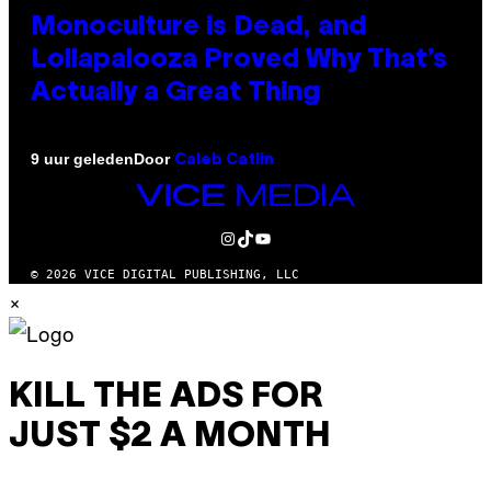
Monoculture is Dead, and
Lollapalooza Proved Why That’s
Actually a Great Thing
Door
9 uur geleden
Caleb Catlin
VICE
MEDIA
INSTAGRAM
TIKTOK
YOUTUBE
© 2026 VICE DIGITAL PUBLISHING, LLC
×
KILL THE ADS FOR
JUST $2 A MONTH