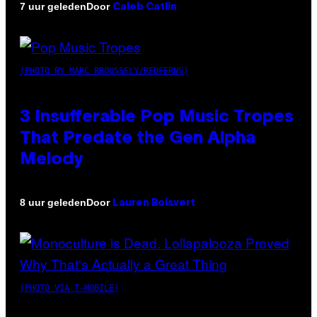
Door
7 uur geleden
Caleb Catlin
(PHOTO BY MARC BROUSSELY/REDFERNS)
3 Insufferable Pop Music Tropes
That Predate the Gen Alpha
Melody
Door
8 uur geleden
Lauren Boisvert
(PHOTO VIA T-MOBILE)