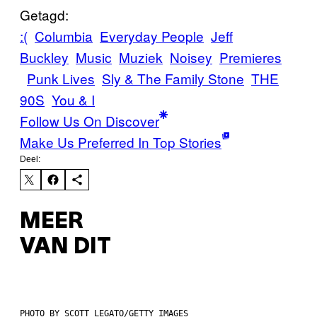
Getagd:
:(
Columbia
Everyday People
Jeff
Buckley
Music
Muziek
Noisey
Premieres
Punk Lives
Sly & The Family Stone
THE
90S
You & I
Follow Us On Discover
Make Us Preferred In Top Stories
Deel:
MEER
VAN DIT
PHOTO BY SCOTT LEGATO/GETTY IMAGES