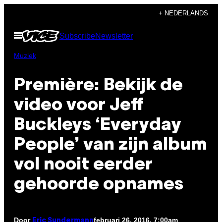
Ga
+ NEDERLANDS
naar
Open
Subscribe
Newsletter
de
menu
inhoud
Muziek
Première: Bekijk de
video voor Jeff
Buckleys ‘Everyday
People’ van zijn album
vol nooit eerder
gehoorde opnames
Door
februari 26, 2016, 7:00am
Eric Sundermann