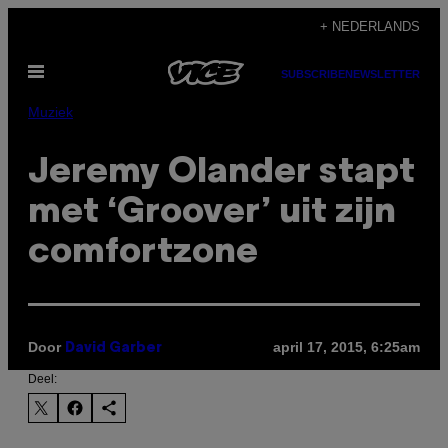
Ga
+ NEDERLANDS
naar
Open
de
SUBSCRIBE
NEWSLETTER
menu
inhoud
Muziek
Jeremy Olander stapt
met ‘Groover’ uit zijn
comfortzone
Door
april 17, 2015, 6:25am
David Garber
Deel: