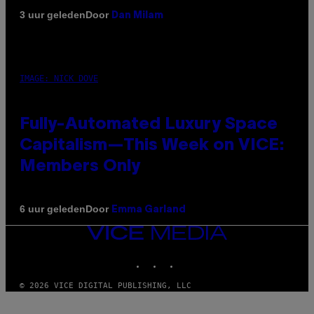
Door
3 uur geleden
Dan Milam
IMAGE: NICK DOVE
Fully-Automated Luxury Space
Capitalism—This Week on VICE:
Members Only
Door
6 uur geleden
Emma Garland
VICE
MEDIA
INSTAGRAM
TIKTOK
YOUTUBE
© 2026 VICE DIGITAL PUBLISHING, LLC