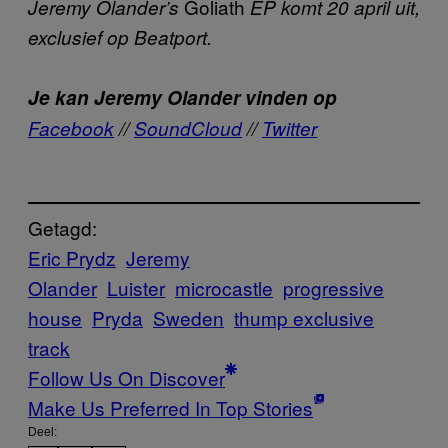
Goliath
Jeremy Olander’s
EP komt 20 april uit,
exclusief op Beatport.
Je kan Jeremy Olander vinden op
Facebook
//
SoundCloud
//
Twitter
Getagd:
Eric Prydz
Jeremy
Olander
Luister
microcastle
progressive
house
Pryda
Sweden
thump exclusive
track
Follow Us On Discover
Make Us Preferred In Top Stories
Deel: