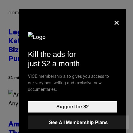
PHOTO BY DIMITRIOS KAMBOURIS/WIREIMAGE
×
Legendary Music Manager Peter
Katsis, Who Worked With Limp
Bizkit and The Smashing
Kill the ads for
Pumpkins, Has Died
just $2 a month
VICE membership also gives you access to
Door
31 minuten geleden
Stephen Andrew Galiher
our very best writing and exclusive new
documentaries.
Support for $2
See All Membership Plans
Americans Watch Porn Longer