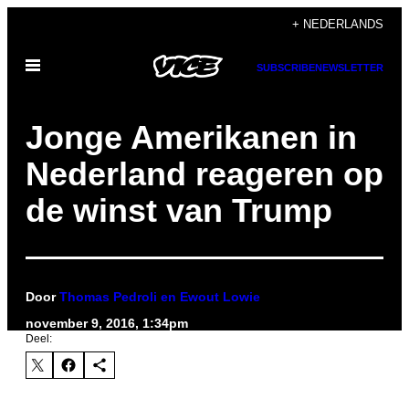
Ga
+ NEDERLANDS
naar
Open
de
SUBSCRIBE
NEWSLETTER
menu
inhoud
Jonge Amerikanen in
Nederland reageren op
de winst van Trump
Door
Thomas Pedroli en Ewout Lowie
november 9, 2016, 1:34pm
Deel: