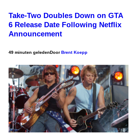
Take-Two Doubles Down on GTA
6 Release Date Following Netflix
Announcement
49 minuten geleden
Door
Brent Koepp