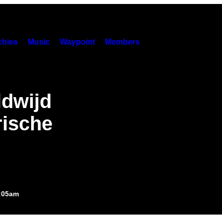
hies
Music
Waypoint
Members
dwijd
rische
0:05am