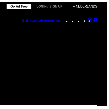
Go Ad Free
LOGIN / SIGN UP
+ NEDERLANDS
Instagram
TikTok
YouTube
Google
Googl
Subscribe
Newsletter
Discover
Top
Posts