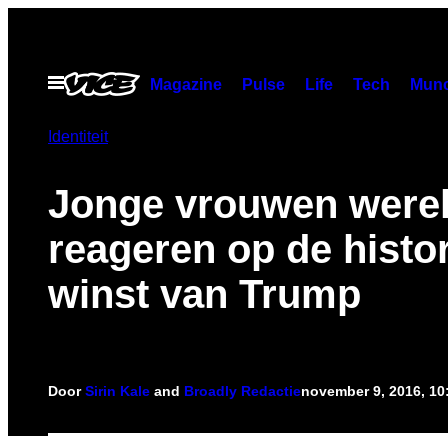
Ga
naar
de
Open
Magazine
Pulse
Life
Tech
Munc
menu
inhoud
Identiteit
Jonge vrouwen werel
reageren op de histo
winst van Trump
Door
Sirin Kale
and
Broadly Redactie
november 9, 2016, 1