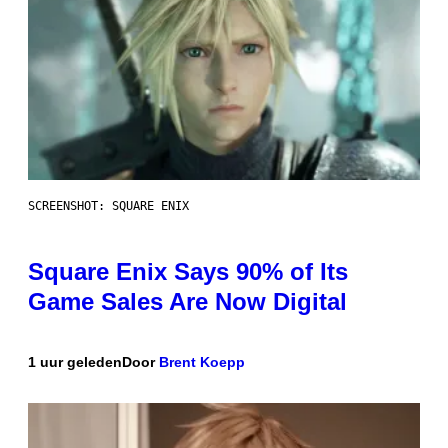
SCREENSHOT: SQUARE ENIX
Square Enix Says 90% of Its
Game Sales Are Now Digital
1 uur geleden
Door
Brent Koepp