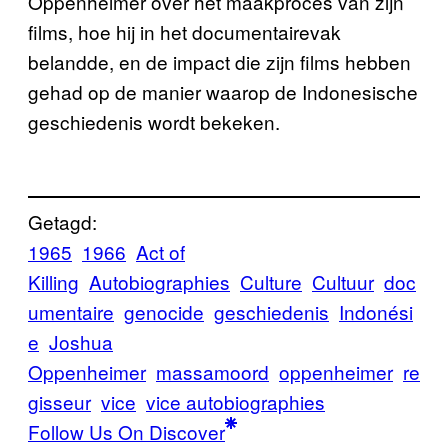
Oppenheimer over het maakproces van zijn
films, hoe hij in het documentairevak
belandde, en de impact die zijn films hebben
gehad op de manier waarop de Indonesische
geschiedenis wordt bekeken.
Getagd:
1965
1966
Act of
Killing
Autobiographies
Culture
Cultuur
doc
umentaire
genocide
geschiedenis
Indonési
e
Joshua
Oppenheimer
massamoord
oppenheimer
re
gisseur
vice
vice autobiographies
Follow Us On Discover