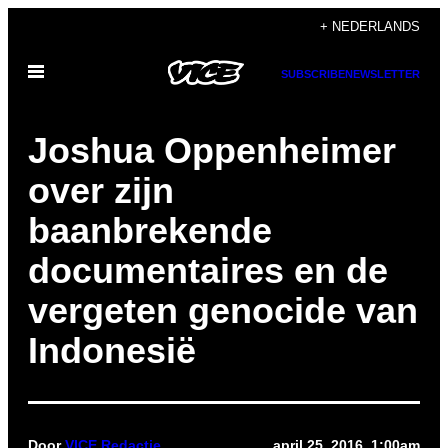
Ga
+ NEDERLANDS
naar
Open
de
SUBSCRIBE
NEWSLETTER
menu
inhoud
Joshua Oppenheimer
over zijn
baanbrekende
documentaires en de
vergeten genocide van
Indonesië
Door
VICE Redactie
april 25, 2016, 1:00am