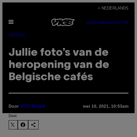
Ga
+ NEDERLANDS
naar
Open
de
SUBSCRIBE
NEWSLETTER
menu
inhoud
Identiteit
Jullie foto’s van de
heropening van de
Belgische cafés
Door
mei 10, 2021, 10:53am
VICE België
Deel: