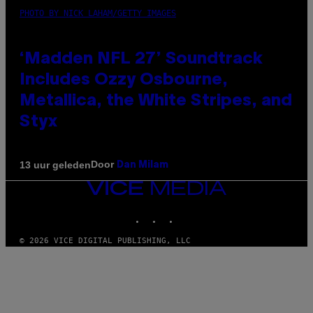
PHOTO BY NICK LAHAM/GETTY IMAGES
‘Madden NFL 27’ Soundtrack
Includes Ozzy Osbourne,
Metallica, the White Stripes, and
Styx
Door
13 uur geleden
Dan Milam
VICE
MEDIA
INSTAGRAM
TIKTOK
YOUTUBE
© 2026 VICE DIGITAL PUBLISHING, LLC