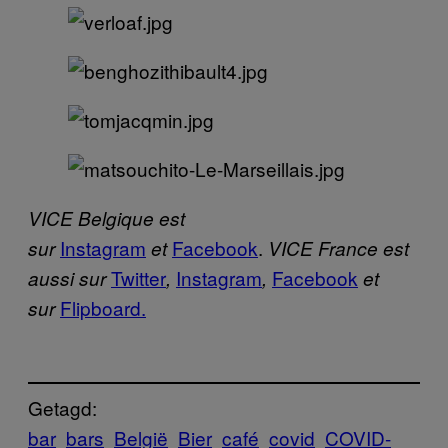
VICE Belgique est
Instagram
Facebook
.
sur
et
VICE France est
Twitter
Instagram
Facebook
aussi sur
,
,
et
Flipboard.
sur
Getagd:
bar
bars
België
Bier
café
covid
COVID-