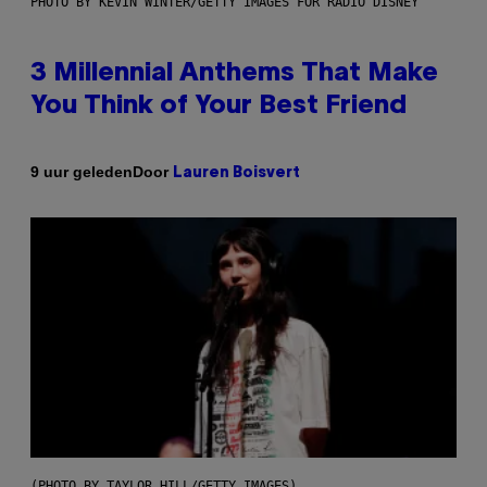
PHOTO BY KEVIN WINTER/GETTY IMAGES FOR RADIO DISNEY
3 Millennial Anthems That Make
You Think of Your Best Friend
Door
9 uur geleden
Lauren Boisvert
(PHOTO BY TAYLOR HILL/GETTY IMAGES)