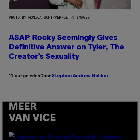
PHOTO BY MONICA SCHIPPER/GETTY IMAGES
ASAP Rocky Seemingly Gives
Definitive Answer on Tyler, The
Creator’s Sexuality
Door
11 uur geleden
Stephen Andrew Galiher
MEER
VAN VICE