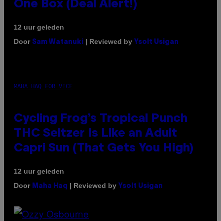
One Box (Deal Alert!)
12 uur geleden
Door
| Reviewed by
Sam Watanuki
Ysolt Usigan
MAHA HAQ FOR VICE
Cycling Frog’s Tropical Punch
THC Seltzer Is Like an Adult
Capri Sun (That Gets You High)
12 uur geleden
Door
| Reviewed by
Maha Haq
Ysolt Usigan