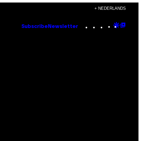
+ NEDERLANDS
Instagram
TikTok
YouTube
Google
Goog
Subscribe
Newsletter
Discove
Top
Posts