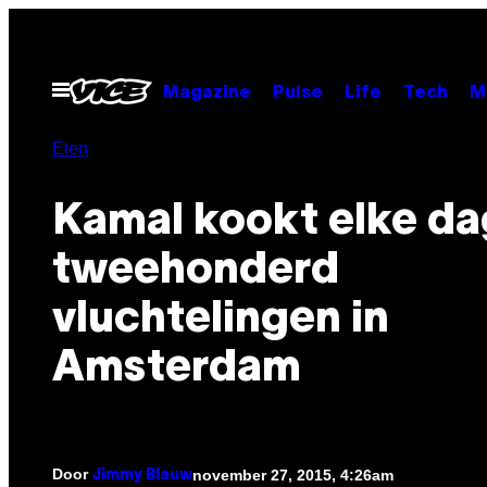
Ga
naar
de
Open
Magazine
Pulse
Life
Tech
M
menu
inhoud
Eten
Kamal kookt elke da
tweehonderd
vluchtelingen in
Amsterdam
Door
november 27, 2015, 4:26am
Jimmy Blauw