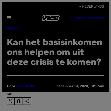
Ga
+ NEDERLANDS
naar
Open
de
SUBSCRIBE
NEWSLETTER
menu
inhoud
Identiteit
Kan het basisinkomen
ons helpen om uit
deze crisis te komen?
Door
december 14, 2020, 10:17am
Gen Ueda
Deel: