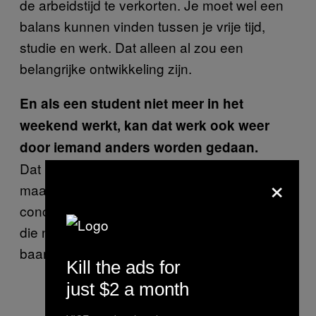
de arbeidstijd te verkorten. Je moet wel een
balans kunnen vinden tussen je vrije tijd,
studie en werk. Dat alleen al zou een
belangrijke ontwikkeling zijn.
En als een student niet meer in het
weekend werkt, kan dat werk ook weer
door iemand anders worden gedaan.
Dat is weer een ander onderwerp, maar ik
×
maak me inderdaad ook zorgen om de
concurrentie tussen studenten en jongeren
die niet op school zitten, maar wel dezelfde
baantjes willen hebben.
Kill the ads for
just $2 a month