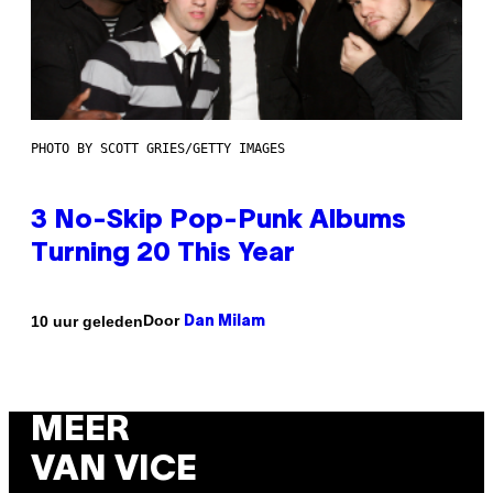
PHOTO BY SCOTT GRIES/GETTY IMAGES
3 No-Skip Pop-Punk Albums
Turning 20 This Year
Door
10 uur geleden
Dan Milam
MEER
VAN VICE