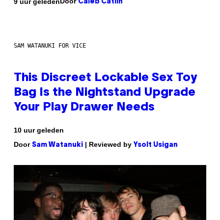
Door
9 uur geleden
Caleb Catlin
SAM WATANUKI FOR VICE
This Discreet Lockable Sex Toy
Bag Is the Nightstand Upgrade
Your Play Drawer Needs
10 uur geleden
Door
| Reviewed by
Sam Watanuki
Ysolt Usigan