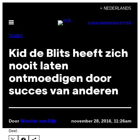
Ga
+ NEDERLANDS
naar
Open
de
SUBSCRIBE
NEWSLETTER
menu
inhoud
Muziek
Kid de Blits heeft zich
nooit laten
ontmoedigen door
succes van anderen
Door
november 28, 2016, 11:26am
Wouter van Dijk
Deel: