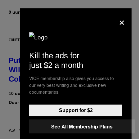
9 uur geleden
Door
Dan Milam
×
COURTESY OF PUFFCO
Kill the ads for
Puffco Went Full Gamer With Its
just $2 a month
Wild New Plasma Peak Pro
Colorway
VICE membership also gives you access to
our very best writing and exclusive new
documentaries.
10 uur geleden
Door
Maha Haq
| Reviewed by
Ysolt Usigan
Support for $2
See All Membership Plans
VIA POKEMON/ADIDAS/NINTENDO