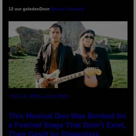
12 uur geleden
Door
Denny Connolly
(PHOTO BY AMBER LITTLE/PRESS)
This Musical Duo Was Booked for
a Festival Stage That Didn’t Exist,
Then Gaslit by Organizers