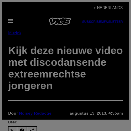
Ga
+ NEDERLANDS
naar
Open
de
SUBSCRIBE
NEWSLETTER
menu
inhoud
Muziek
Kijk deze nieuwe video
met discodansende
extreemrechtse
jongeren
Door
Noisey Redactie
augustus 13, 2013, 4:35am
Deel: