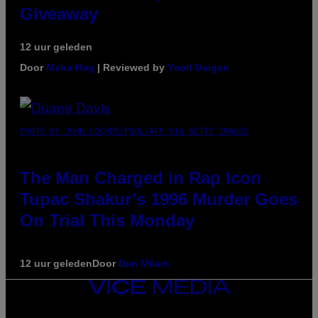
Giveaway
12 uur geleden
Door
Maha Haq
| Reviewed by
Ysolt Usigan
PHOTO BY JOHN LOCHER/POOL/AFP VIA GETTY IMAGES
The Man Charged in Rap Icon
Tupac Shakur’s 1996 Murder Goes
On Trial This Monday
12 uur geleden
Door
Dan Milam
VICE
MEDIA
INSTAGRAM
TIKTOK
YOUTUBE