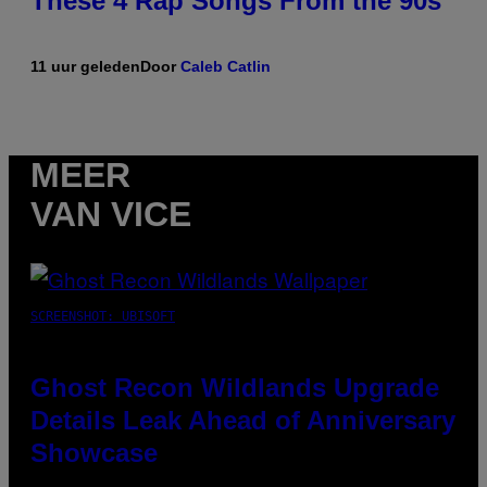
These 4 Rap Songs From the 90s
11 uur geleden
Door
Caleb Catlin
MEER
VAN VICE
SCREENSHOT: UBISOFT
Ghost Recon Wildlands Upgrade
Details Leak Ahead of Anniversary
Showcase