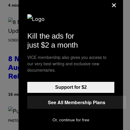
×
Door
4 minuten geleden
Brent Koepp
Kill the ads for
SCREENSHOT: EPIC GAMES
just $2 a month
VICE membership also gives you access to
8 New Fortnite Sprites Added in
our very best writing and exclusive new
August 6 Update – Locations &
documentaries.
Release Time
Support for $2
Door
16 minuten geleden
Brent Koepp
See All Membership Plans
Or, continue for free
PHOTO BY GIE KNAEPS/GETTY IMAGES