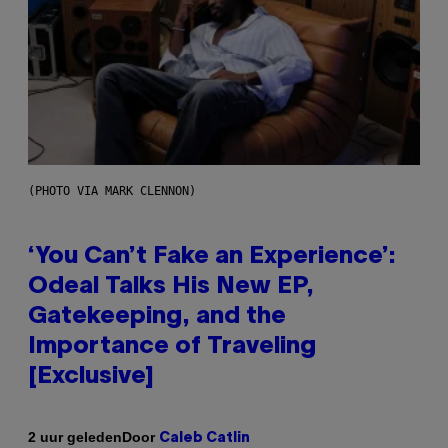
(PHOTO VIA MARK CLENNON)
‘You Can’t Fake an Experience’:
Odeal Talks His New EP,
Gatekeeping, and the
Importance of Traveling
[Exclusive]
Door
2 uur geleden
Caleb Catlin