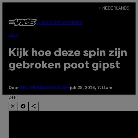
Ga
+ NEDERLANDS
naar
Open
Subscribe
Newsletter
de
menu
inhoud
Tech
Kijk hoe deze spin zijn
gebroken poot gipst
Door
juli 28, 2016, 7:11am
MOTHERBOARD STAFF
Deel: