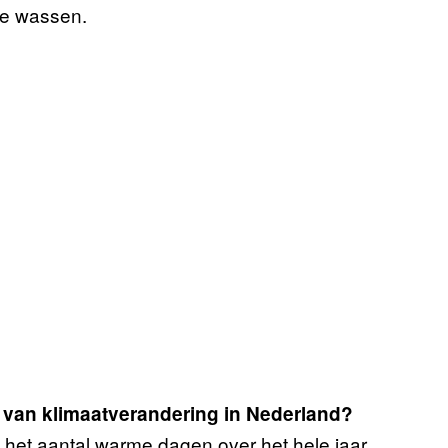
 te wassen.
s van klimaatverandering in Nederland?
, het aantal warme dagen over het hele jaar