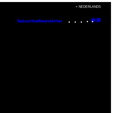
+ NEDERLANDS
Instagram
TikTok
YouTube
Google
Goog
Subscribe
Newsletter
Discove
Top
Posts