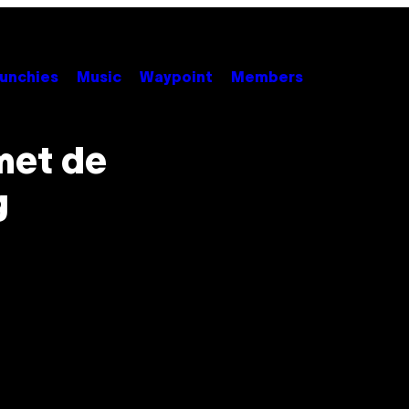
unchies
Music
Waypoint
Members
met de
g