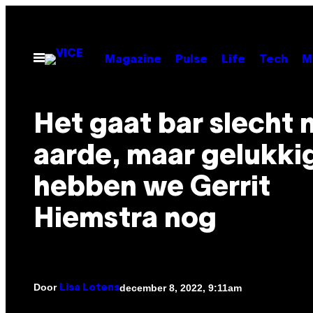
Ga
naar
de
Open
Magazine
Pulse
Life
Tech
M
menu
inhoud
Het gaat bar slecht 
aarde, maar gelukki
hebben we Gerrit
Hiemstra nog
Door
december 8, 2022, 9:11am
Lisa Lotens