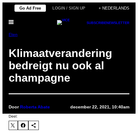
Ga
Go Ad Free
LOGIN / SIGN UP
+ NEDERLANDS
naar
Open
de
SUBSCRIBE
NEWSLETTER
menu
inhoud
Eten
Klimaatverandering
bedreigt nu ook al
champagne
Door
Roberta Abate
december 22, 2021, 10:40am
Deel: