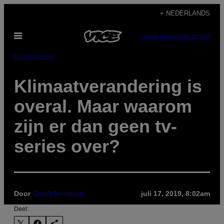
Ga
+ NEDERLANDS
naar
Open
de
SUBSCRIBE
NEWSLETTER
menu
inhoud
Environment
Klimaatverandering is
overal. Maar waarom
zijn er dan geen tv-
series over?
Door
Geoff Dembicki
juli 17, 2019, 8:02am
Deel: