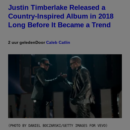
Justin Timberlake Released a
Country-Inspired Album in 2018
Long Before It Became a Trend
2 uur geleden
Door
Caleb Catlin
(PHOTO BY DANIEL BOCZARSKI/GETTY IMAGES FOR VEVO)