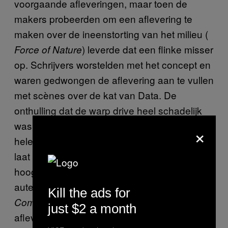
voorgaande afleveringen, maar toen de
makers probeerden om een aflevering te
maken over de ineenstorting van het milieu (
) leverde dat een flinke misser
Force of Nature
op. Schrijvers worstelden met het concept en
waren gedwongen de aflevering aan te vullen
met scènes over de kat van Data. De
onthulling dat de warp drive heel schadelijk
was voor de ruimte – de metafoor waar de
×
hele aflevering over ging – kwam pas heel
laat in de aflevering. “Het is niet bepaald
hoogstaand drama,” zei Larry Nemecek, de
auteur van
Star Trek: The Next Generation
Kill the ads for
. “Het is verre van de beste
Companion
just $2 a month
aflevering.” Zelfs de makers waren