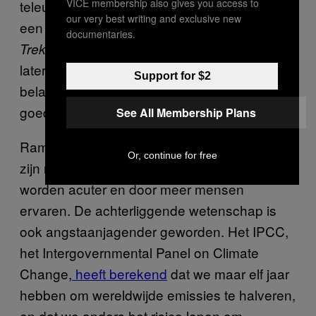
VICE membership also gives you access to
teleurgesteld: “Ik denk dat mensen oprecht
our very best writing and exclusive new
een beetje het spoor bijster waren,” wist
Star
documentaries.
-schrijver en producent Jeri Taylor zich
Trek
later
te herinneren
. “Maar het blijft een
Support for $2
belangrijk idee, en onze bedoelingen waren
goed.”
See All Membership Plans
Rampen als gevolg van klimaatverandering
Or, continue for free
zijn nu
destructiever
dan ooit, en de gevolgen
worden acuter en door meer mensen
ervaren. De achterliggende wetenschap is
ook angstaanjagender geworden. Het IPCC,
het Intergovernmental Panel on Climate
Change,
heeft berekend
dat we maar elf jaar
hebben om wereldwijde emissies te halveren,
en dat we anders het risico lopen om