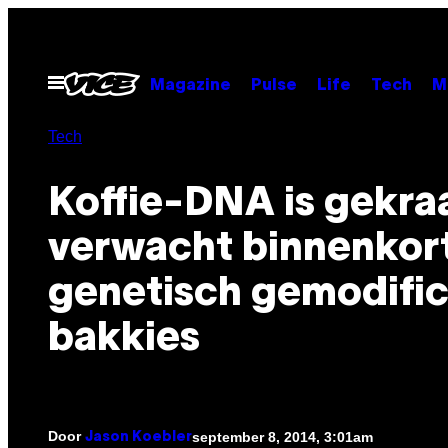
Ga
naar
de
Open
Magazine
Pulse
Life
Tech
M
menu
inhoud
Tech
Koffie-DNA is gekra
verwacht binnenkor
genetisch gemodifi
bakkies
Door
september 8, 2014, 3:01am
Jason Koebler