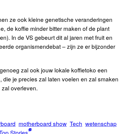
n ze ook kleine genetische veranderingen
, de koffie minder bitter maken of de plant
n). In de VS gebeurt dit al jaren met fruit en
eerde organismendebat – zijn ze er bijzonder
l genoeg zal ook jouw lokale koffietoko een
 die je precies zal laten voelen en zal smaken
g zal overleven.
rboard
motherboard show
Tech
wetenschap
Top Stories