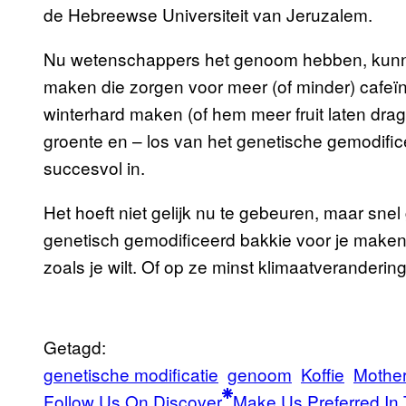
de Hebreewse Universiteit van Jeruzalem.
Nu wetenschappers het genoom hebben, kunne
maken die zorgen voor meer (of minder) cafeïne
winterhard maken (of hem meer fruit laten drage
groente en – los van het genetische gemodific
succesvol in.
Het hoeft niet gelijk nu te gebeuren, maar sne
genetisch gemodificeerd bakkie voor je maken,
zoals je wilt. Of op ze minst klimaatveranderin
Getagd:
genetische modificatie
genoom
Koffie
Mothe
Follow Us On Discover
Make Us Preferred In 