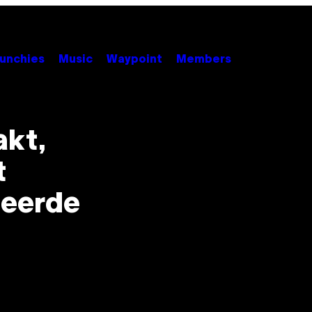
unchies
Music
Waypoint
Members
akt,
t
ceerde