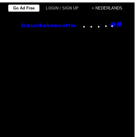
Go Ad Free
LOGIN / SIGN UP
+ NEDERLANDS
Instagram
TikTok
YouTube
Google
Goog
Subscribe
Newsletter
Discove
Top
Posts