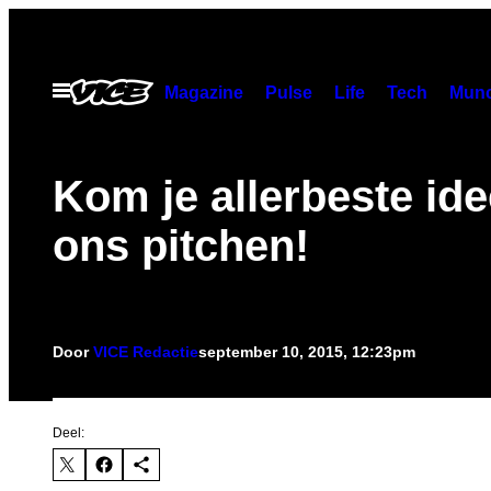
Ga
naar
de
Open
Magazine
Pulse
Life
Tech
Munc
menu
inhoud
Kom je allerbeste ide
ons pitchen!
Door
VICE Redactie
september 10, 2015, 12:23pm
Deel: