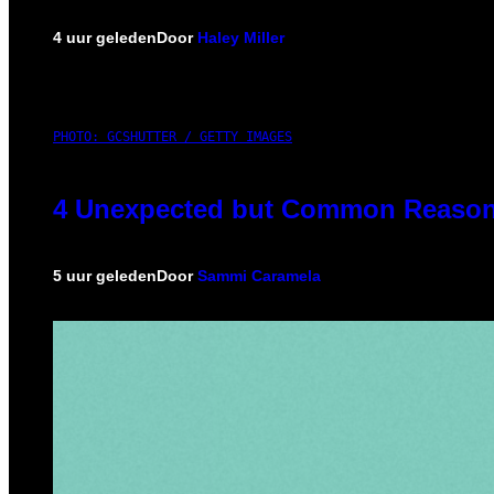
4 uur geleden
Door
Haley Miller
PHOTO: GCSHUTTER / GETTY IMAGES
4 Unexpected but Common Reasons
5 uur geleden
Door
Sammi Caramela