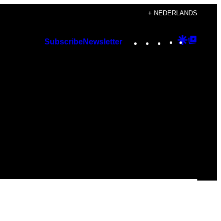
+ NEDERLANDS
Instagram
TikTok
YouTube
Google
Googl
Subscribe
Newsletter
Discover
Top
Posts