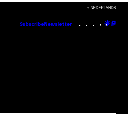
+ NEDERLANDS
Instagram
TikTok
YouTube
Google
Goog
Subscribe
Newsletter
Discove
Top
Posts