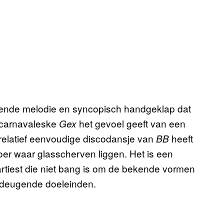
otterende melodie en syncopisch handgeklap dat
t carnavaleske
het gevoel geeft van een
Gex
et relatief eenvoudige discodansje van
heeft
BB
oer waar glasscherven liggen. Het is een
rtiest die niet bang is om de bekende vormen
ondeugende doeleinden.