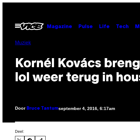
Ga
naar
de
Open
Magazine
Pulse
Life
Tech
M
menu
inhoud
Muziek
Kornél Kovács breng
lol weer terug in ho
Door
september 4, 2016, 6:17am
Bruce Tantum
Deel: