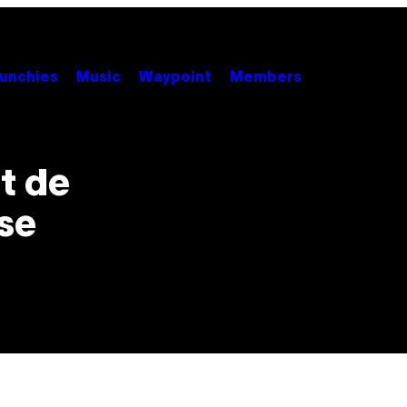
unchies
Music
Waypoint
Members
t de
use