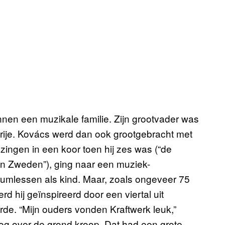
nen een muzikale familie. Zijn grootvader was
rije. Kovács werd dan ook grootgebracht met
zingen in een koor toen hij zes was (“de
 in Zweden”), ging naar een muziek-
umlessen als kind. Maar, zoals ongeveer 75
d hij geïnspireerd door een viertal uit
de. “Mijn ouders vonden Kraftwerk leuk,”
k nog over de grond kroop. Dat had een grote