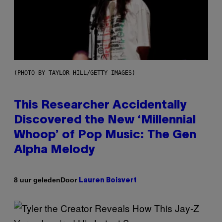
(PHOTO BY TAYLOR HILL/GETTY IMAGES)
This Researcher Accidentally
Discovered the New ‘Millennial
Whoop’ of Pop Music: The Gen
Alpha Melody
Door
8 uur geleden
Lauren Boisvert