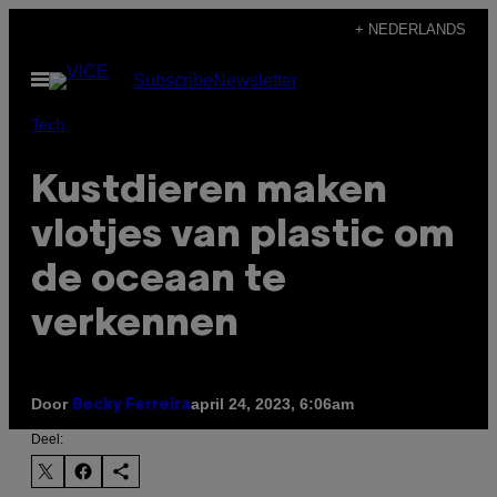
Ga
+ NEDERLANDS
naar
Open
Subscribe
Newsletter
de
menu
inhoud
Tech
Kustdieren maken
vlotjes van plastic om
de oceaan te
verkennen
Door
april 24, 2023, 6:06am
Becky Ferreira
Deel: