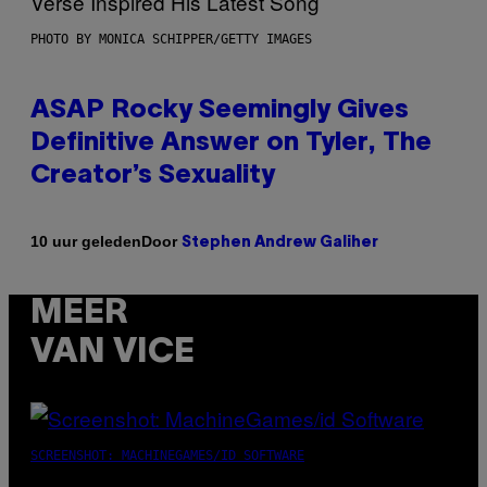
PHOTO BY MONICA SCHIPPER/GETTY IMAGES
ASAP Rocky Seemingly Gives
Definitive Answer on Tyler, The
Creator’s Sexuality
Door
10 uur geleden
Stephen Andrew Galiher
MEER
VAN VICE
SCREENSHOT: MACHINEGAMES/ID SOFTWARE