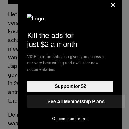
×
Het team identificeerde een grote
verscheidenheid aan ongewervelde
kustdieren die op dit afval leven, zoals
Kill the ads for
schaaldieren, weekdieren en anemonen die
just $2 a month
meestal afkomstig waren uit het noordwesten
van de Stille Oceaan. Vooral soorten uit
VICE membership also gives you access to
our very best writing and exclusive new
Japan kwamen veel voor, waarschijnlijk als
documentaries.
gevolg van de zware aardbeving en tsunami
in 2011, waardoor een grote hoeveelheid
Support for $2
antropogeen afval in deze vervuilde kolk
terechtkwam.
See All Membership Plans
De resultaten komen overeen met informele
Or, continue for free
waarnemingen die de afgelopen jaren zijn