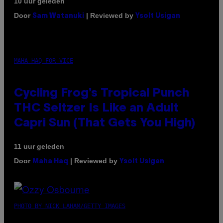
10 uur geleden
Door
| Reviewed by
Sam Watanuki
Ysolt Usigan
MAHA HAQ FOR VICE
Cycling Frog’s Tropical Punch
THC Seltzer Is Like an Adult
Capri Sun (That Gets You High)
11 uur geleden
Door
| Reviewed by
Maha Haq
Ysolt Usigan
PHOTO BY NICK LAHAM/GETTY IMAGES