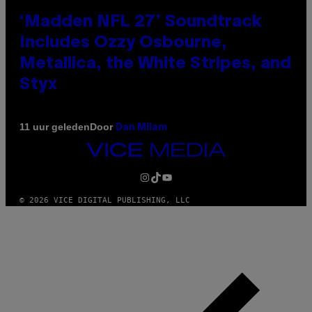
‘Madden NFL 27’ Soundtrack
Includes Ozzy Osbourne,
Metallica, the White Stripes, and
Styx
Door
11 uur geleden
Dan Milam
VICE
MEDIA
INSTAGRAM
TIKTOK
YOUTUBE
© 2026 VICE DIGITAL PUBLISHING, LLC