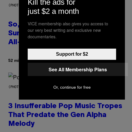
Kill the ads for
(PHOTO BY TIM MOSENFELDER/GETTY IMAGES)
just $2 a month
VICE membership also gives you access to
So, Uh, One of the Songs of the
our very best writing and exclusive new
Summer Was Made With AI After
documentaries.
All—and the Artist Is Not Sorry
Support for $2
Door
52 minuten geleden
Caleb Catlin
See All Membership Plans
Or, continue for free
(PHOTO BY MARC BROUSSELY/REDFERNS)
3 Insufferable Pop Music Tropes
That Predate the Gen Alpha
Melody