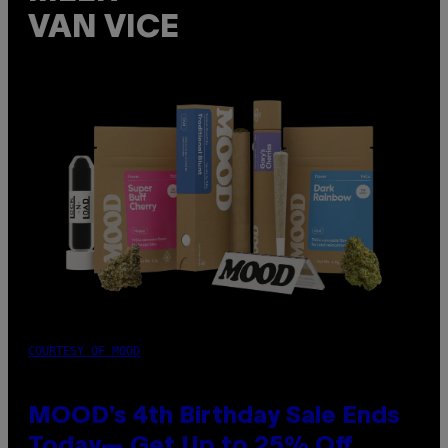
VAN VICE
COURTESY OF MOOD
MOOD’s 4th Birthday Sale Ends
Today— Get Up to 25% Off