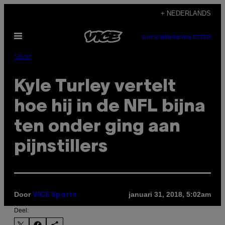
Ga
+ NEDERLANDS
naar
Open
de
SUBSCRIBE
NEWSLETTER
menu
inhoud
Sport
Kyle Turley vertelt
hoe hij in de NFL bijna
ten onder ging aan
pijnstillers
Door
januari 31, 2018, 5:02am
VICE Sports
Deel: