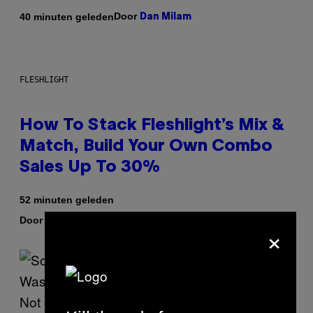
Door
40 minuten geleden
Dan Milam
FLESHLIGHT
How To Stack Fleshlight’s Mix &
Match, Build Your Own Combo
Sales Up To 30%
52 minuten geleden
Door
| Reviewed by
Sam Watanuki
Ysolt Usigan
×