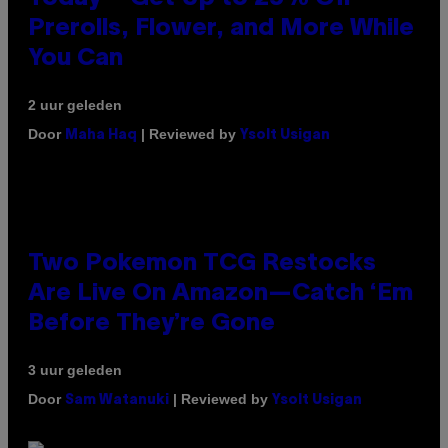
Prerolls, Flower, and More While
You Can
2 uur geleden
Door
| Reviewed by
Maha Haq
Ysolt Usigan
Two Pokemon TCG Restocks
Are Live On Amazon—Catch ‘Em
Before They’re Gone
3 uur geleden
Door
| Reviewed by
Sam Watanuki
Ysolt Usigan