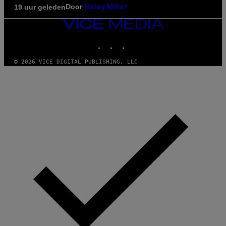
Door
19 uur geleden
Haley Miller
VICE
MEDIA
INSTAGRAM
TIKTOK
YOUTUBE
© 2026 VICE DIGITAL PUBLISHING, LLC