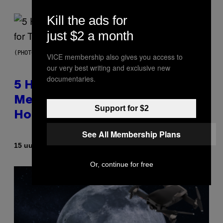
Kill the ads for
just $2 a month
(PHOTO BY STEVE GRANITZ/WIREIMAGE)
VICE membership also gives you access to
our very best writing and exclusive new
documentaries.
5 Hip-Hop Songs That Are Most
Memorable for Their Classic
Support for $2
Hooks
See All Membership Plans
Door
15 uur geleden
Caleb Catlin
Or, continue for free