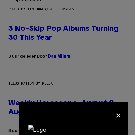
PHOTO BY TIM RONEY/GETTY IMAGES
3 No-Skip Pop Albums Turning
30 This Year
Door
3 uur geleden
Dan Milam
ILLUSTRATION BY REESA
Weekly Horoscope: August 9-
×
August 15
Door
8 uur geleden
Ashley Fike