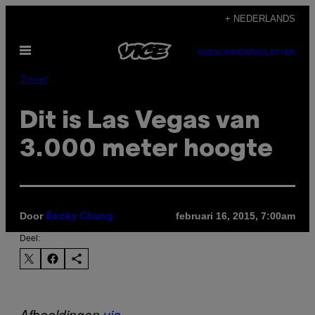
Ga
+ NEDERLANDS
naar
Open
de
SUBSCRIBE
NEWSLETTER
menu
inhoud
Travel
Dit is Las Vegas van
3.000 meter hoogte
Door
februari 16, 2015, 7:00am
Becky Chung
Deel:
Afbeeldingen
via