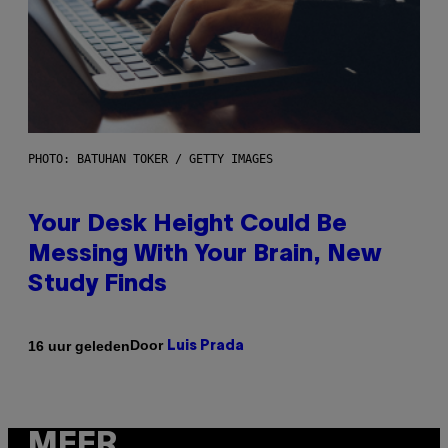
PHOTO: BATUHAN TOKER / GETTY IMAGES
Your Desk Height Could Be
Messing With Your Brain, New
Study Finds
Door
16 uur geleden
Luis Prada
MEER