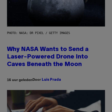
PHOTO: NASA; DR PIXEL / GETTY IMAGES
Why NASA Wants to Send a
Laser-Powered Drone Into
Caves Beneath the Moon
Door
16 uur geleden
Luis Prada