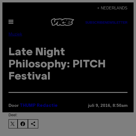
Ga
+ NEDERLANDS
naar
Open
de
SUBSCRIBE
NEWSLETTER
menu
inhoud
Muziek
Late Night
Philosophy: PITCH
Festival
Door
juli 9, 2016, 8:50am
THUMP Redactie
Deel: