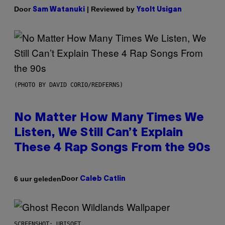
Door
| Reviewed by
Sam Watanuki
Ysolt Usigan
(PHOTO BY DAVID CORIO/REDFERNS)
No Matter How Many Times We
Listen, We Still Can’t Explain
These 4 Rap Songs From the 90s
Door
6 uur geleden
Caleb Catlin
SCREENSHOT: UBISOFT