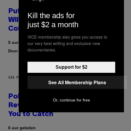
Puffco Went Full Gamer With Its
Kill the ads for
Wild New Plasma Peak Pro
just $2 a month
Colorway
VICE membership also gives you access to
5 uur geleden
our very best writing and exclusive new
documentaries.
Door
| Reviewed by
Maha Haq
Ysolt Usigan
Support for $2
VIA POKEMON/ADIDAS/NINTENDO
See All Membership Plans
Pokemon and Adidas Just
Or, continue for free
Revealed 12 New Sneakers For
You to Catch
6 uur geleden