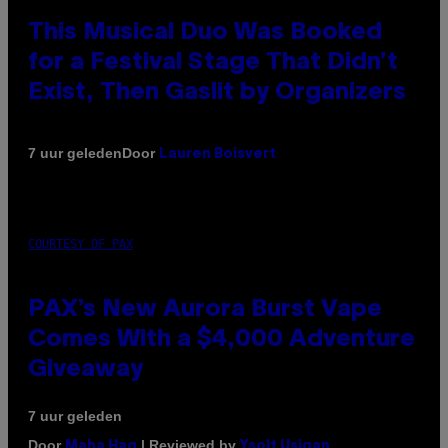
This Musical Duo Was Booked
for a Festival Stage That Didn’t
Exist, Then Gaslit by Organizers
Door
7 uur geleden
Lauren Boisvert
COURTESY OF PAX
PAX’s New Aurora Burst Vape
Comes With a $4,000 Adventure
Giveaway
7 uur geleden
Door
| Reviewed by
Maha Haq
Ysolt Usigan