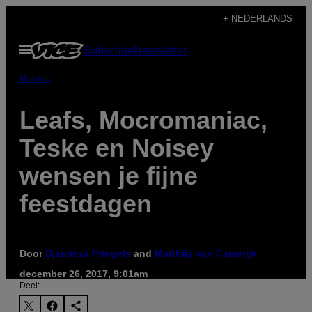
Ga
+ NEDERLANDS
naar
Open
Subscribe
Newsletter
de
menu
inhoud
Muziek
Leafs, Mocromaniac,
Teske en Noisey
wensen je fijne
feestdagen
Door
Djanlissa Pringels
and
Matthijs van Camerijk
december 26, 2017, 9:01am
Deel: