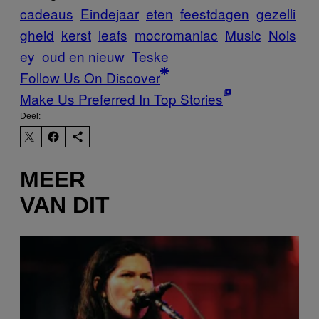
cadeaus
Eindejaar
eten
feestdagen
gezelli
gheid
kerst
leafs
mocromaniac
Music
Nois
ey
oud en nieuw
Teske
Follow Us On Discover
Make Us Preferred In Top Stories
Deel:
MEER
VAN DIT