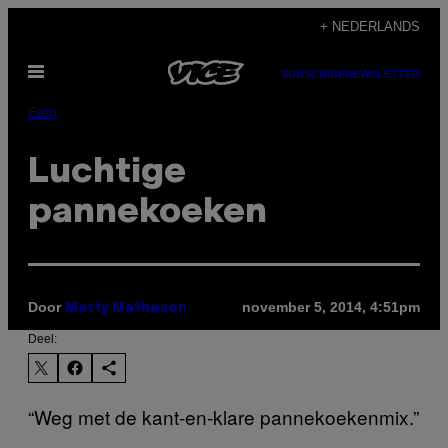
Ga
+ NEDERLANDS
naar
Open
de
SUBSCRIBE
NEWSLETTER
menu
inhoud
Eten
Luchtige
pannekoeken
Door
november 5, 2014, 4:51pm
Matty Matheson
Deel:
“Weg met de kant-en-klare pannekoekenmix.”