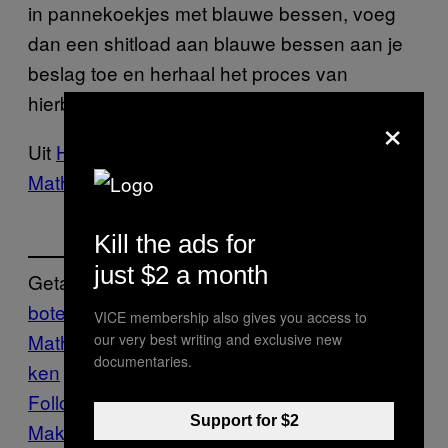
in pannekoekjes met blauwe bessen, voeg
dan een shitload aan blauwe bessen aan je
beslag toe en herhaal het proces van
hierboven. Enjoy.
×
Uit
How-To: Luchtige pannekoeken met Matty
Matheson
Kill the ads for
just $2 a month
Getagd:
boter
Food
luchtig
maken
Matty
VICE membership also gives you access to
Matheson
Munchies
pannekoek
pannekoe
our very best writing and exclusive new
documentaries.
ken
recept
Follow Us On Discover
Support for $2
Make Us Preferred In Top Stories