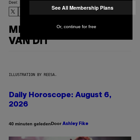
Deel:
See All Membership Plans
Or, continue for free
MEER
VAN DIT
ILLUSTRATION BY REESA.
Daily Horoscope: August 6,
2026
Door
40 minuten geleden
Ashley Fike