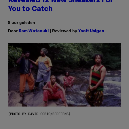
Revealed 12 New Sneakers For
You to Catch
8 uur geleden
Door
| Reviewed by
Sam Watanuki
Ysolt Usigan
(PHOTO BY DAVID CORIO/REDFERNS)