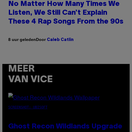
No Matter How Many Times We
Listen, We Still Can’t Explain
These 4 Rap Songs From the 90s
Door
8 uur geleden
Caleb Catlin
MEER
VAN VICE
SCREENSHOT: UBISOFT
Ghost Recon Wildlands Upgrade