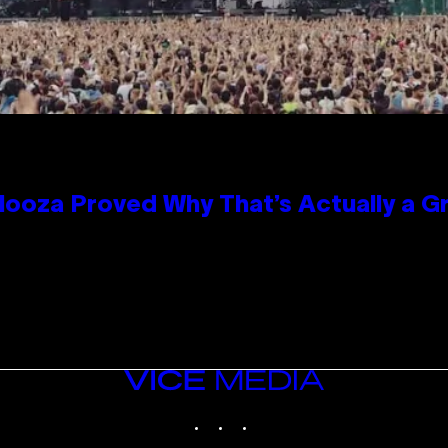
looza Proved Why That’s Actually a G
VICE
MEDIA
INSTAGRAM
TIKTOK
YOUTUBE