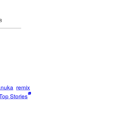
anuka
remix
Top Stories