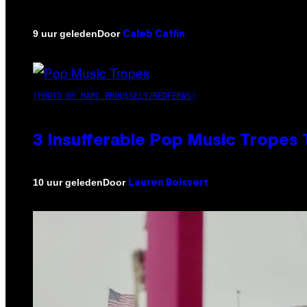
Door
9 uur geleden
Caleb Catlin
(PHOTO BY MARC BROUSSELY/REDFERNS)
3 Insufferable Pop Music Tropes
Door
10 uur geleden
Lauren Boisvert