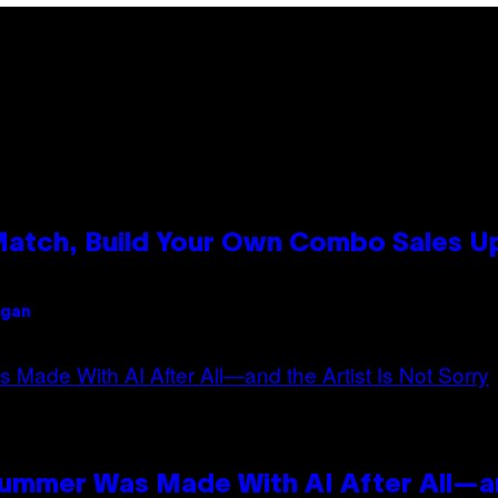
 Match, Build Your Own Combo Sales 
igan
Summer Was Made With AI After All—an