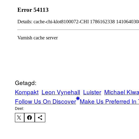
Getagd:
Kompakt
Leon Vynehall
Luister
Michael Kiw
Follow Us On Discover
Make Us Preferred In 
Deel: