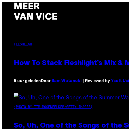
MEER
VAN VICE
FLESHLIGHT
How To Stack Fleshlight’s Mix &
Door
| Reviewed by
9 uur geleden
Sam Watanuki
Ysolt Us
(PHOTO BY TIM MOSENFELDER/GETTY IMAGES)
So, Uh, One of the Songs of the 