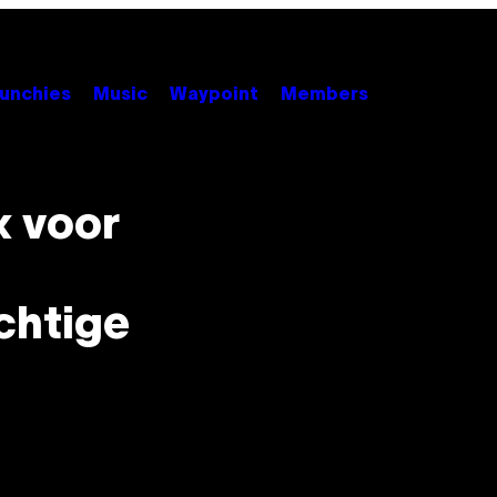
unchies
Music
Waypoint
Members
x voor
chtige