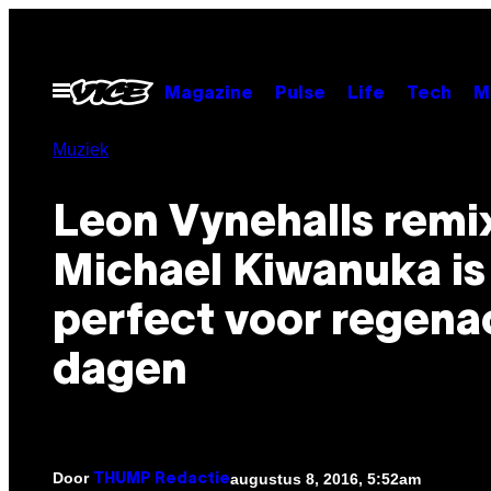
Ga
naar
de
Open
Magazine
Pulse
Life
Tech
M
menu
inhoud
Muziek
Leon Vynehalls remi
Michael Kiwanuka is
perfect voor regena
dagen
Door
augustus 8, 2016, 5:52am
THUMP Redactie