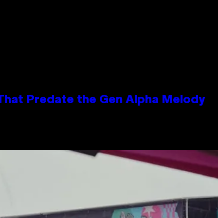
 That Predate the Gen Alpha Melody