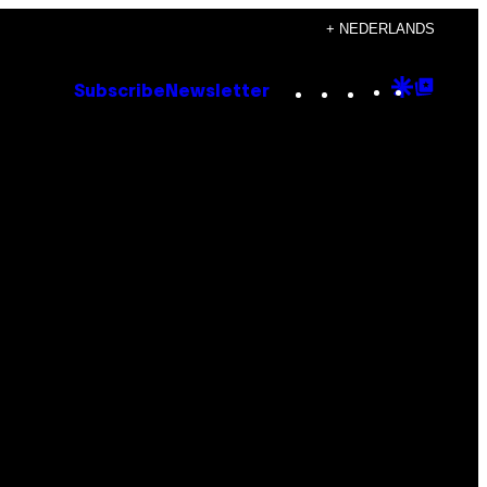
+ NEDERLANDS
Instagram
TikTok
YouTube
Google
Goog
Subscribe
Newsletter
Discove
Top
Posts