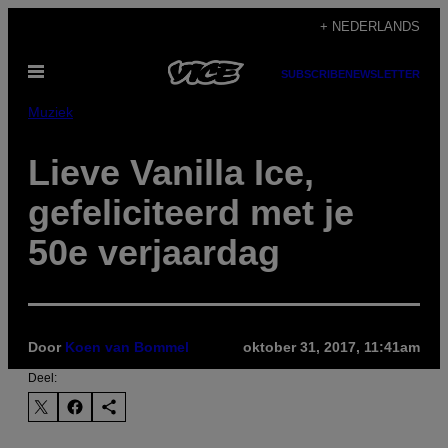
Ga
+ NEDERLANDS
naar
Open
de
SUBSCRIBE
NEWSLETTER
menu
inhoud
Muziek
Lieve Vanilla Ice,
gefeliciteerd met je
50e verjaardag
Door
Koen van Bommel
oktober 31, 2017, 11:41am
Deel: