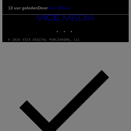
13 uur geleden
Door
Dan Milam
VICE
MEDIA
INSTAGRAM
TIKTOK
YOUTUBE
© 2026 VICE DIGITAL PUBLISHING, LLC