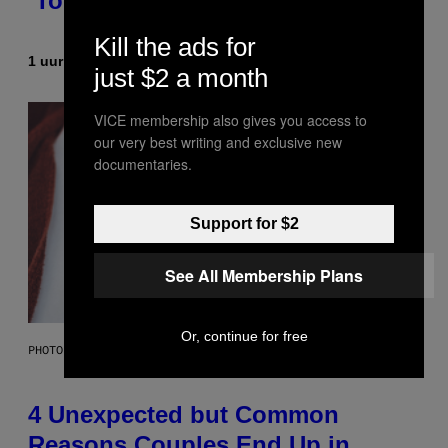
‘Total Divas’
Kill the ads for
1 uur geleden
Door
Haley Miller
just $2 a month
VICE membership also gives you access to
our very best writing and exclusive new
documentaries.
Support for $2
See All Membership Plans
Or, continue for free
PHOTO: GCSHUTTER / GETTY IMAGES
4 Unexpected but Common
Reasons Couples End Up in