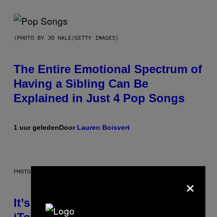
(PHOTO BY JO HALE/GETTY IMAGES)
The Entire Emotional Spectrum of
Having a Sibling Can Be
Explained in Just 4 Pop Songs
1 uur geleden
Door
Lauren Boisvert
PHOTO: E!
×
It’s Time for WWE to Bring Back