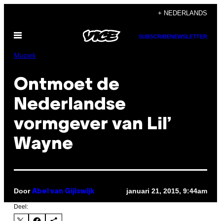
Ga
+ NEDERLANDS
naar
Open
de
SUBSCRIBE
NEWSLETTER
menu
inhoud
Muziek
Ontmoet de
Nederlandse
vormgever van Lil’
Wayne
Door
januari 21, 2015, 9:44am
Abel van Gijlswijk
Deel: