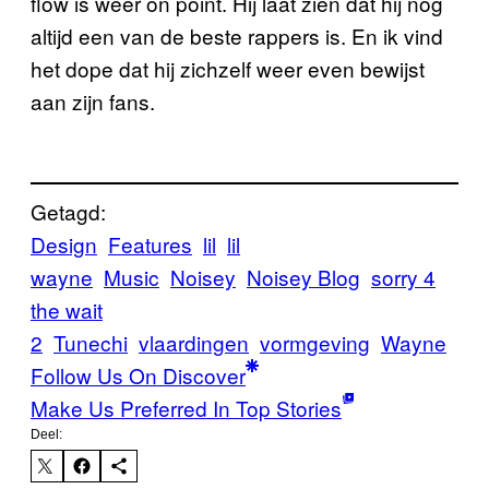
flow is weer on point. Hij laat zien dat hij nog
altijd een van de beste rappers is. En ik vind
het dope dat hij zichzelf weer even bewijst
aan zijn fans.
Getagd:
Design
Features
lil
lil
wayne
Music
Noisey
Noisey Blog
sorry 4
the wait
2
Tunechi
vlaardingen
vormgeving
Wayne
Follow Us On Discover
Make Us Preferred In Top Stories
Deel: