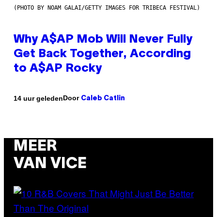
(PHOTO BY NOAM GALAI/GETTY IMAGES FOR TRIBECA FESTIVAL)
Why A$AP Mob Will Never Fully
Get Back Together, According
to A$AP Rocky
Door
14 uur geleden
Caleb Catlin
MEER
VAN VICE