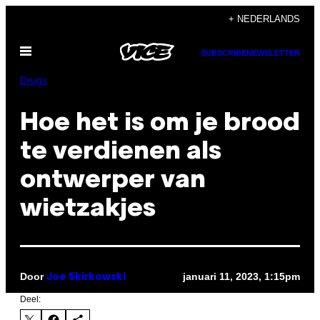
Ga
+ NEDERLANDS
naar
Open
de
SUBSCRIBE
NEWSLETTER
menu
inhoud
Drugs
Hoe het is om je brood
te verdienen als
ontwerper van
wietzakjes
Door
januari 11, 2023, 1:15pm
Joe Skirkowski
Deel: