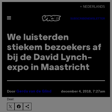
Ga
+ NEDERLANDS
naar
Open
de
SUBSCRIBE
NEWSLETTER
menu
inhoud
We luisterden
stiekem bezoekers af
bij de David Lynch-
expo in Maastricht
Door
december 4, 2018, 7:27am
Gerda van de Glind
Deel: