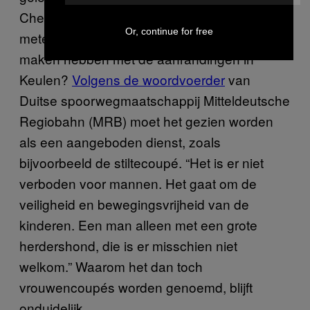
Chemnitz de vrouwencoupé ingevoerd, en
Or, continue for free
meteen ontstond er veel ophef – zou het te
maken hebben met de aanrandingen in
Keulen?
Volgens de woordvoerder
van
Duitse spoorwegmaatschappij Mitteldeutsche
Regiobahn (MRB) moet het gezien worden
als een aangeboden dienst, zoals
bijvoorbeeld de stiltecoupé. “Het is er niet
verboden voor mannen. Het gaat om de
veiligheid en bewegingsvrijheid van de
kinderen. Een man alleen met een grote
herdershond, die is er misschien niet
welkom.” Waarom het dan toch
vrouwencoupés worden genoemd, blijft
onduidelijk.