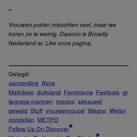
–
Vrouwen praten misschien veel, maar we
horen ze te weinig. Daarom is Broadly
Nederland er. Like onze pagina.
Getagd:
aanranding
Alma
Mathijsen
duitsland
Feminisme
Festivals
gr
ijpgrage mannen
mexico
seksueel
geweld
Stuff
vrouwencoupé
Wagon
Wetsv
oorstellen
ΜΕΤΡΟ
Follow Us On Discover