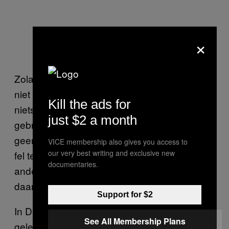
×
Zolang jongens niet inzien dat je vrouwen
niet bij hun kruis mag grijpen, verandert er
Kill the ads for
niets. Anonimiteit en een massa mensen
just $2 a month
gebruiken als vrijbrief voor aanranding mag
geen aanleiding zijn om dat misbruik minder
VICE membership also gives you access to
our very best writing and exclusive new
fel te veroordelen. Het is net zo erg als elke
documentaries.
andere vorm van aanranding, of poging
daartoe.
Support for $2
In Duitsland werd een aantal maanden
See All Membership Plans
geleden op de verbinding tussen Leipzig en