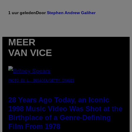
1 uur geleden
Door
Stephen Andrew Galiher
MEER
VAN VICE
PHOTO BY L. BUSACCA/GETTY IMAGES
28 Years Ago Today, an Iconic
1998 Music Video Was Shot at the
Birthplace of a Genre-Defining
Film From 1978