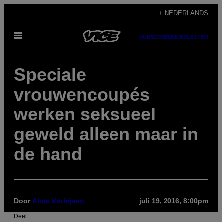
Ga
+ NEDERLANDS
naar
Open
de
SUBSCRIBE
NEWSLETTER
menu
inhoud
Speciale
vrouwencoupés
werken seksueel
geweld alleen maar in
de hand
Door
Alma Mathijsen
juli 19, 2016, 8:00pm
Deel: