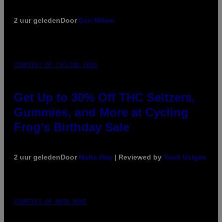
2 uur geleden
Door
Dan Milam
COURTESY OF CYCLING FROG
Get Up to 30% Off THC Seltzers,
Gummies, and More at Cycling
Frog’s Birthday Sale
2 uur geleden
Door
Maha Haq
| Reviewed by
Ysolt Usigan
COURTESY OF NWTN HOME