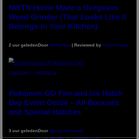
NWTN Home Made a Gorgeous
Weed Grinder (That Looks Like It
Belongs in Your Kitchen)
2 uur geleden
Door
Maha Haq
| Reviewed by
Ysolt Usigan
SCREENSHOT: POKEMON GO
Pokémon GO Fire and Ice Hatch
Day Event Guide – All Bonuses
and Special Hatches
3 uur geleden
Door
Denny Connolly