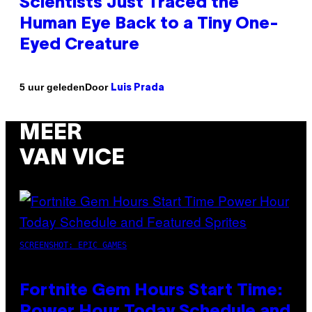
Scientists Just Traced the
Human Eye Back to a Tiny One-
Eyed Creature
Door
5 uur geleden
Luis Prada
MEER
VAN VICE
SCREENSHOT: EPIC GAMES
Fortnite Gem Hours Start Time:
Power Hour Today Schedule and