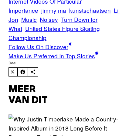
Internet Videos Of Particular
Importance
jimmy ma
kunstschaatsen
Lil
Jon
Music
Noisey
Turn Down for
What
United States Figure Skating
Championship
Follow Us On Discover
Make Us Preferred In Top Stories
Deel:
MEER
VAN DIT