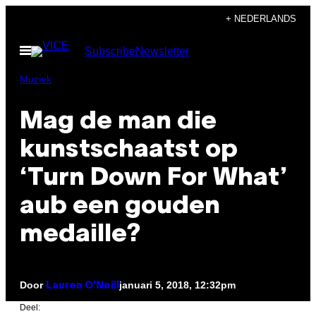
Ga
+ NEDERLANDS
naar
Open
Subscribe
Newsletter
de
menu
inhoud
Muziek
Mag de man die
kunstschaatst op
‘Turn Down For What’
aub een gouden
medaille?
Door
januari 5, 2018, 12:32pm
Lauren O'Neill
Deel: