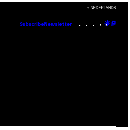
+ NEDERLANDS
Instagram
TikTok
YouTube
Google
Goog
Subscribe
Newsletter
Discove
Top
Posts