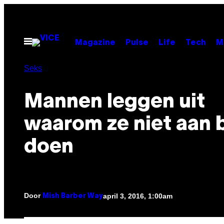
Ga
naar
de
Open
Magazine
Pulse
Life
Tech
M
menu
inhoud
Seks
Mannen leggen uit
waarom ze niet aan 
doen
Door
april 3, 2016, 1:00am
Mish Barber Way