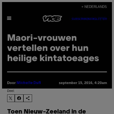
Ga
+ NEDERLANDS
naar
Open
de
SUBSCRIBE
NEWSLETTER
menu
inhoud
Maori-vrouwen
vertellen over hun
heilige kintatoeages
Door
september 15, 2016, 4:20am
Michelle Duff
Deel:
Toen Nieuw-Zeeland in de