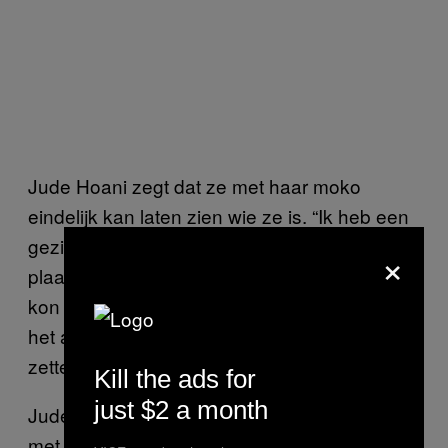
Jude Hoani zegt dat ze met haar moko
eindelijk kan laten zien wie ze is. “Ik heb een
gezicht dat mensen vaak niet kunnen
×
plaatsen,” vertelt ze Broadly. “Op deze manier
kon ik laten zien wie ik ben in dit land. Ik wilde
het al 20 jaar en heb hem vorig jaar laten
zetten.”
Kill the ads for
just $2 a month
Jude (foto hieronder) had het er vaak over
met haar man. “Hij wou niet dat ik er een