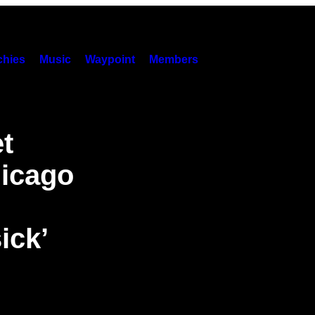
hies
Music
Waypoint
Members
t
hicago
ick’