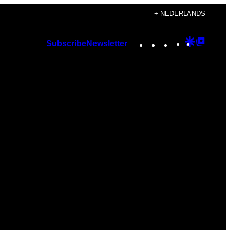
+ NEDERLANDS
Instagram
TikTok
YouTube
Google
Googl
Subscribe
Newsletter
Discover
Top
Posts