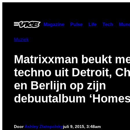
Ga
naar
de
Open
Magazine
Pulse
Life
Tech
Munc
menu
inhoud
Muziek
Matrixxman beukt me
techno uit Detroit, C
en Berlijn op zijn
debuutalbum ‘Homes
Door
Ashley Zlatopolsky
juli 9, 2015, 3:48am