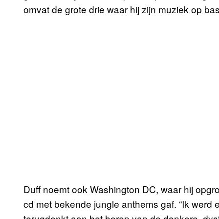
omvat de grote drie waar hij zijn muziek op bas
Duff noemt ook Washington DC, waar hij opgr
cd met bekende jungle anthems gaf. “Ik werd er 
terugdenkt aan het horen van de donkere, dyst