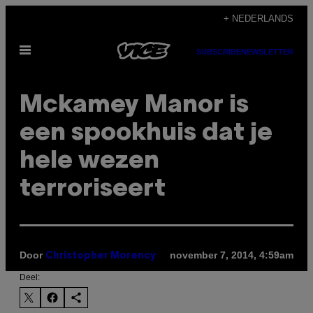
Ga
+ NEDERLANDS
naar
Open
de
SUBSCRIBE
NEWSLETTER
menu
inhoud
Mckamey Manor is
een spookhuis dat je
hele wezen
terroriseert
Door
november 7, 2014, 4:59am
Christopher Morency
Deel: