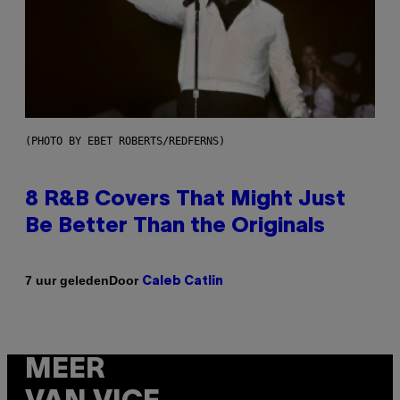
(PHOTO BY EBET ROBERTS/REDFERNS)
8 R&B Covers That Might Just
Be Better Than the Originals
Door
7 uur geleden
Caleb Catlin
MEER