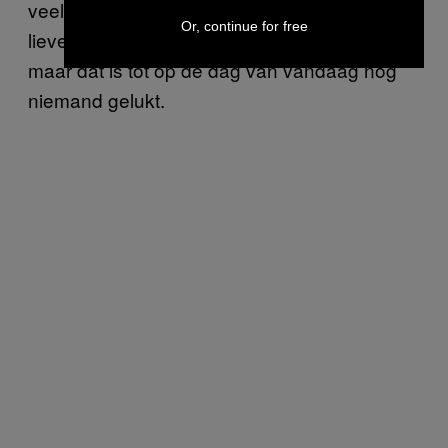
veel hardcore fans over de vloer die niets
Or, continue for free
liever willen dan die volle acht uur uitzitten,
maar dat is tot op de dag van vandaag nog
niemand gelukt.