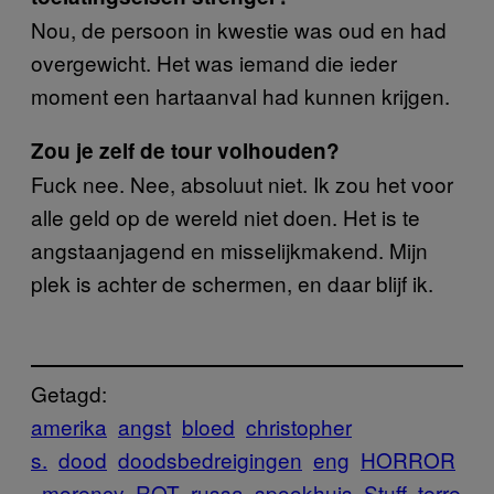
Nou, de persoon in kwestie was oud en had
overgewicht. Het was iemand die ieder
moment een hartaanval had kunnen krijgen.
Zou je zelf de tour volhouden?
Fuck nee. Nee, absoluut niet. Ik zou het voor
alle geld op de wereld niet doen. Het is te
angstaanjagend en misselijkmakend. Mijn
plek is achter de schermen, en daar blijf ik.
Getagd:
amerika
angst
bloed
christopher
s.
dood
doodsbedreigingen
eng
HORROR
morency
ROT
russa
spookhuis
Stuff
terre