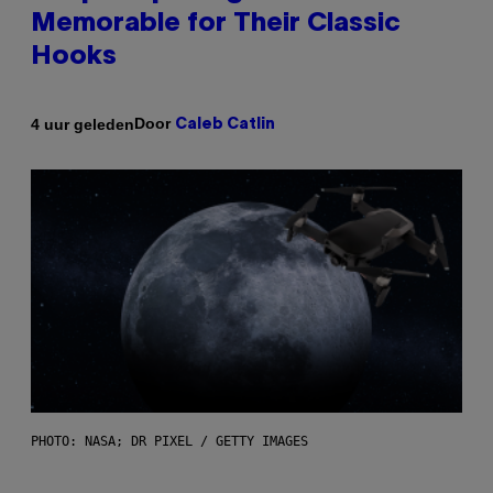
Memorable for Their Classic
Hooks
Door
4 uur geleden
Caleb Catlin
PHOTO: NASA; DR PIXEL / GETTY IMAGES