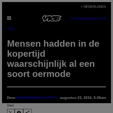
Ga
+ NEDERLANDS
naar
Open
de
SUBSCRIBE
NEWSLETTER
menu
inhoud
Tech
Mensen hadden in de
kopertijd
waarschijnlijk al een
soort oermode
Door
MOTHERBOARD STAFF
augustus 23, 2016, 5:26am
Deel: