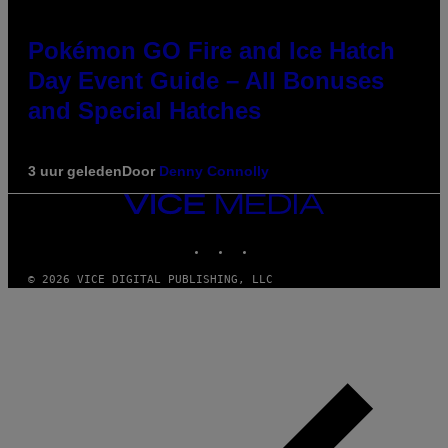
Pokémon GO Fire and Ice Hatch
Day Event Guide – All Bonuses
and Special Hatches
3 uur geleden
Door
Denny Connolly
VICE
MEDIA
INSTAGRAM
TIKTOK
YOUTUBE
© 2026 VICE DIGITAL PUBLISHING, LLC