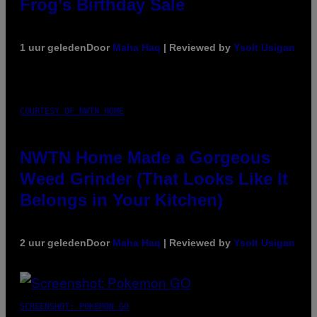
Frog’s Birthday Sale
1 uur geleden
Door
Maha Haq
| Reviewed by
Ysolt Usigan
COURTESY OF NWTN HOME
NWTN Home Made a Gorgeous
Weed Grinder (That Looks Like It
Belongs in Your Kitchen)
2 uur geleden
Door
Maha Haq
| Reviewed by
Ysolt Usigan
SCREENSHOT: POKEMON GO