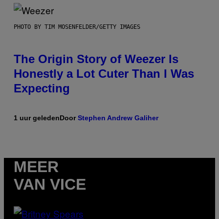
PHOTO BY TIM MOSENFELDER/GETTY IMAGES
The Origin Story of Weezer Is
Honestly a Lot Cuter Than I Was
Expecting
1 uur geleden
Door
Stephen Andrew Galiher
MEER
VAN VICE