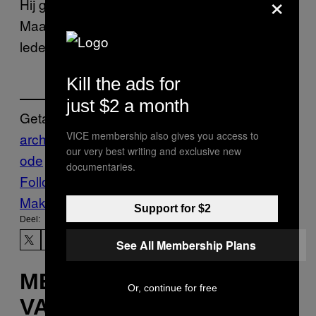
×
Hij ging strijdend ten onder, deze IJsman.
Maar wel gehuld in een uitermate stijlvol
lederen kostuum.
Kill the ads for
just $2 a month
Getagd:
VICE membership also gives you access to
archeologen
Archeologie
Fashion
ijsman
M
our very best writing and exclusive new
ode
Motherboard
motherboard show
Tech
documentaries.
Follow Us On Discover
Make Us Preferred In Top Stories
Support for $2
Deel:
See All Membership Plans
MEER
Or, continue for free
VAN DIT