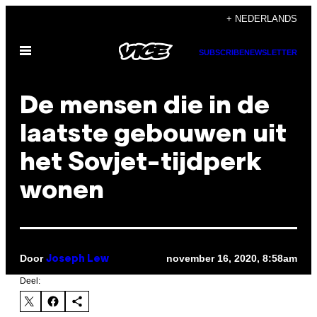
Ga
+ NEDERLANDS
naar
Open
de
SUBSCRIBE
NEWSLETTER
menu
inhoud
De mensen die in de
laatste gebouwen uit
het Sovjet-tijdperk
wonen
Door
november 16, 2020, 8:58am
Joseph Lew
Deel: