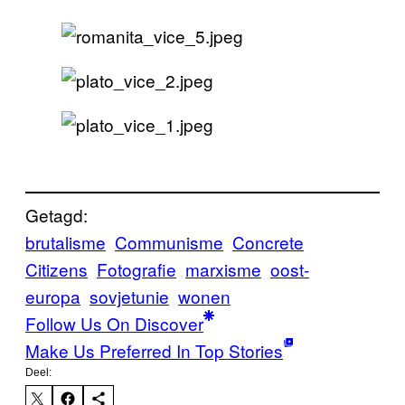
Getagd:
brutalisme
Communisme
Concrete
Citizens
Fotografie
marxisme
oost-
europa
sovjetunie
wonen
Follow Us On Discover
Make Us Preferred In Top Stories
Deel: