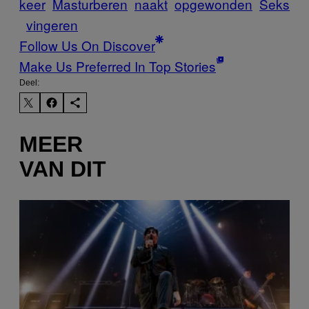
keer
Masturberen
naakt
opgewonden
Seks
vingeren
Follow Us On Discover
Make Us Preferred In Top Stories
Deel:
MEER
VAN DIT