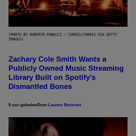
(PHOTO BY ROBERTO PANUCCI – CORBIS/CORBIS VIA GETTY
IMAGES)
Zachary Cole Smith Wants a
Publicly Owned Music Streaming
Library Built on Spotify’s
Dismantled Bones
5 uur geleden
Door
Lauren Boisvert