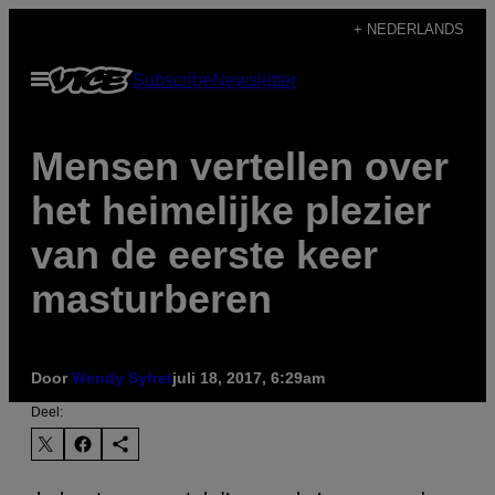
Ga
+ NEDERLANDS
naar
Open
Subscribe
Newsletter
de
menu
inhoud
Mensen vertellen over
het heimelijke plezier
van de eerste keer
masturberen
Door
Wendy Syfret
juli 18, 2017, 6:29am
Deel: