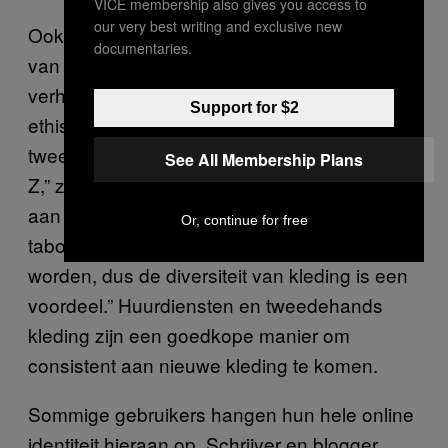
VICE membership also gives you access to
our very best writing and exclusive new
Ook influencers maken dankbaar gebruik
documentaries.
van de opkomst van dit soort
verhuurdiensten, al is het niet altijd uit
Support for $2
ethische overwegingen. “De huur- en
tweedehandsmarkten zijn populair onder Gen
See All Membership Plans
Z,” zegt Raymond Wimer, assistent-professor
aan de Universiteit van Syracuse. “Het is
Or, continue for free
taboe om in dezelfde outfit gefotografeerd te
worden, dus de diversiteit van kleding is een
voordeel.” Huurdiensten en tweedehands
kleding zijn een goedkope manier om
consistent aan nieuwe kleding te komen.
Sommige gebruikers hangen hun hele online
identiteit hieraan op. Schrijver en blogger