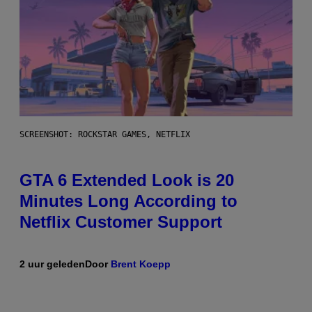
SCREENSHOT: ROCKSTAR GAMES, NETFLIX
GTA 6 Extended Look is 20
Minutes Long According to
Netflix Customer Support
2 uur geleden
Door
Brent Koepp