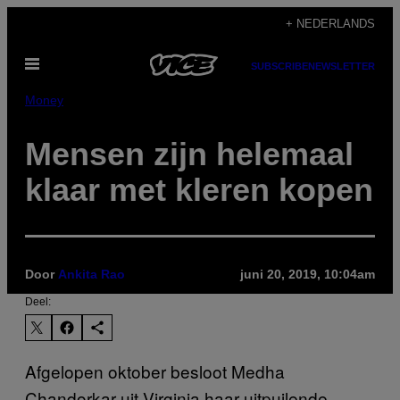
Ga
+ NEDERLANDS
naar
Open
de
SUBSCRIBE
NEWSLETTER
menu
inhoud
Money
Mensen zijn helemaal
klaar met kleren kopen
Door
Ankita Rao
juni 20, 2019, 10:04am
Deel:
Afgelopen oktober besloot Medha
Chandorkar uit Virginia haar uitpuilende