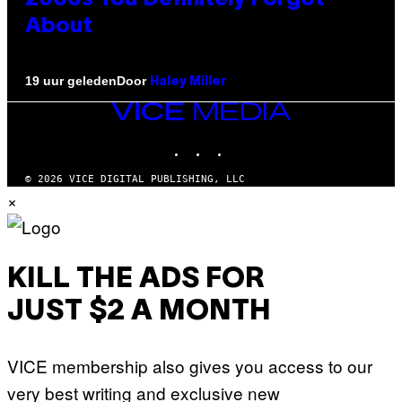
About
Door
19 uur geleden
Haley Miller
VICE
MEDIA
INSTAGRAM
TIKTOK
YOUTUBE
© 2026 VICE DIGITAL PUBLISHING, LLC
×
KILL THE ADS FOR
JUST $2 A MONTH
VICE membership also gives you access to our
very best writing and exclusive new