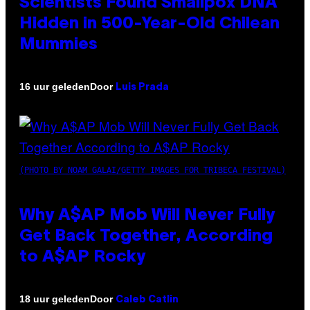
Scientists Found Smallpox DNA
Hidden in 500-Year-Old Chilean
Mummies
Door
16 uur geleden
Luis Prada
(PHOTO BY NOAM GALAI/GETTY IMAGES FOR TRIBECA FESTIVAL)
Why A$AP Mob Will Never Fully
Get Back Together, According
to A$AP Rocky
Door
18 uur geleden
Caleb Catlin