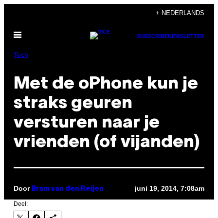
Ga
+ NEDERLANDS
naar
Open
de
SUBSCRIBE
NEWSLETTER
menu
inhoud
Tech
Met de oPhone kun je
straks geuren
versturen naar je
vrienden (of vijanden)
Door
juni 19, 2014, 7:08am
Bram van den Reijen
Deel: