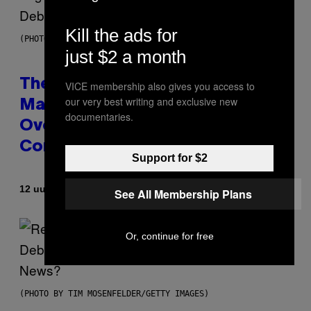
Kill the ads for
(PHOTO BY JOHNNY NUNEZ/WIREIMAGE)
just $2 a month
The 90s Hip-Hop Legend Who
VICE membership also gives you access to
our very best writing and exclusive new
Made T.I. Delay His Debut Album
documentaries.
Over 20 Years Ago: ‘I Definitely
Conceded’
Support for $2
Door
12 uur geleden
Caleb Catlin
See All Membership Plans
Or, continue for free
(PHOTO BY TIM MOSENFELDER/GETTY IMAGES)