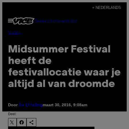
Ga
+ NEDERLANDS
naar
Open
Subscribe
Newsletter
de
menu
inhoud
Muziek
Midsummer Festival
heeft de
festivallocatie waar je
altijd al van droomde
Door
maart 30, 2016, 9:08am
De Efteling
Deel: