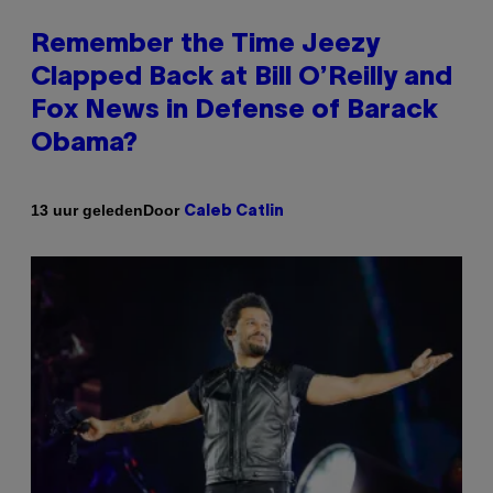
Remember the Time Jeezy
Clapped Back at Bill O’Reilly and
Fox News in Defense of Barack
Obama?
Door
13 uur geleden
Caleb Catlin