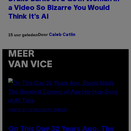
a Video So Bizarre You Would
Think It’s AI
Door
15 uur geleden
Caleb Catlin
MEER
VAN VICE
(PHOTO BY NITRO/GETTY IMAGES)
On This Day 32 Years Ago, The