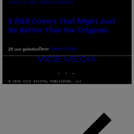
(PHOTO BY EBET ROBERTS/REDFERNS)
8 R&B Covers That Might Just
Be Better Than the Originals
Door
20 uur geleden
Caleb Catlin
VICE
MEDIA
INSTAGRAM
TIKTOK
YOUTUBE
© 2026 VICE DIGITAL PUBLISHING, LLC