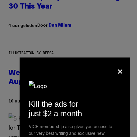
30 This Year
Door
4 uur geleden
Dan Milam
ILLUSTRATION BY REESA
×
Weekly Horoscope: August 9-
August 15
Door
10 uur geleden
Ashley Fike
Kill the ads for
just $2 a month
VICE membership also gives you access to
our very best writing and exclusive new