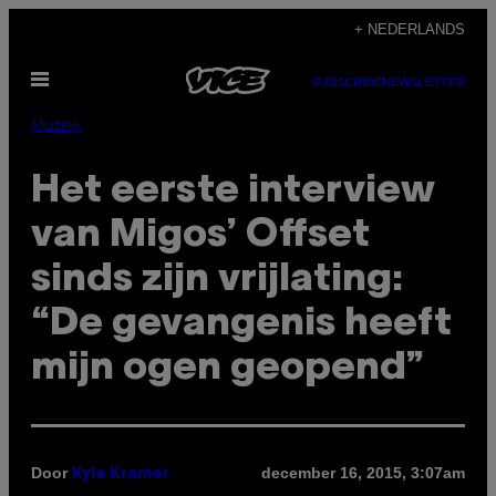
Ga
+ NEDERLANDS
naar
Open
de
SUBSCRIBE
NEWSLETTER
menu
inhoud
Muziek
Het eerste interview
van Migos’ Offset
sinds zijn vrijlating:
“De gevangenis heeft
mijn ogen geopend”
Door
december 16, 2015, 3:07am
Kyle Kramer