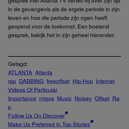
gesprek met Atlanta TV vertelt hij over zijn tijd
in de gevangenis als de ergste periode in zijn
leven en hoe die periode zijn ogen heeft
geopend voor de toekomst. Een boeiend
gesprek, bekijk het in zijn geheel hieronder:
Getagd:
ATLANTA
Atlanta
rap
DABBING
freeoffset
Hip-Hop
Internet
Videos Of Particular
Importance
migos
Music
Noisey
Offset
Ra
p
Follow Us On Discover
Make Us Preferred In Top Stories