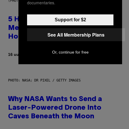
(PHOTO BY STEVE GRANITZ/WIREIMAGE)
documentaries.
5 Hip-Hop Songs That Are Most
Support for $2
Memorable for Their Classic
See All Membership Plans
Hooks
Or, continue for free
Door
16 uur geleden
Caleb Catlin
PHOTO: NASA; DR PIXEL / GETTY IMAGES
Why NASA Wants to Send a
Laser-Powered Drone Into
Caves Beneath the Moon