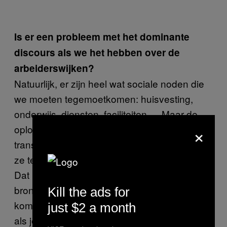
Is er een probleem met het dominante
discours als we het hebben over de
arbeiderswijken?
Natuurlijk, er zijn heel wat sociale noden die
we moeten tegemoetkomen: huisvesting,
onderwijs, diensten, faciliteiten … Maar de
×
oplossing is niet om deze wijken te
transformeren tot iets aantrekkelijk, maar om
ze te verbeteren op basis van deze noden.
Dat is het waard, want deze wijken zijn een
bron voor heel wat inwoners. Je kunt hier
Kill the ads for
komen wanneer je je ouderlijk huis verlaat of
just $2 a month
als je van het buitenland verhuist. Het zijn