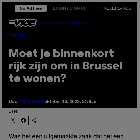
Ga
Go Ad Free
LOGIN / SIGN UP
+ NEDERLANDS
naar
Open
Subscribe
Newsletter
de
menu
inhoud
Identiteit
Moet je binnenkort
rijk zijn om in Brussel
te wonen?
Door
oktober 13, 2022, 9:36am
Lola Boom
Deel:
Was het een uitgemaakte zaak dat het een