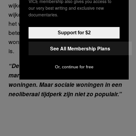
VICE membership also gives you access to
wijken die een functie vervullen, die andere
our very best writing and exclusive new
wijken in de stad niet kunnen. In deze zin zijn
documentaries.
het wijken die nuttig zijn voor velen. Maar dat
betekent natuurlijk niet dat het er gemakkelijk
Support for $2
wonen is, of alles rozengeur en maneschijn
See All Membership Plans
is.
“De oplossing is om huisvesting uit de
Or, continue for free
marktlogica te halen. En sociale
woningen. Maar sociale woningen in een
neoliberaal tijdperk zijn niet zo populair.”