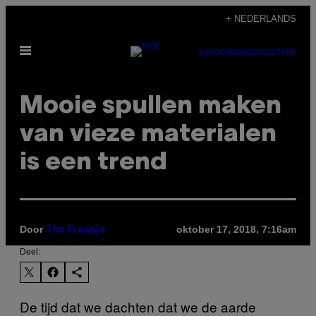
Ga
+ NEDERLANDS
naar
Open
de
SUBSCRIBE
NEWSLETTER
menu
inhoud
Mooie spullen maken
van vieze materialen
is een trend
Door
oktober 17, 2018, 7:16am
Tim Fraanje
Deel:
De tijd dat we dachten dat we de aarde