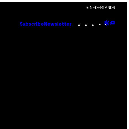
+ NEDERLANDS
Instagram
TikTok
YouTube
Google
Goog
Subscribe
Newsletter
Discove
Top
Posts