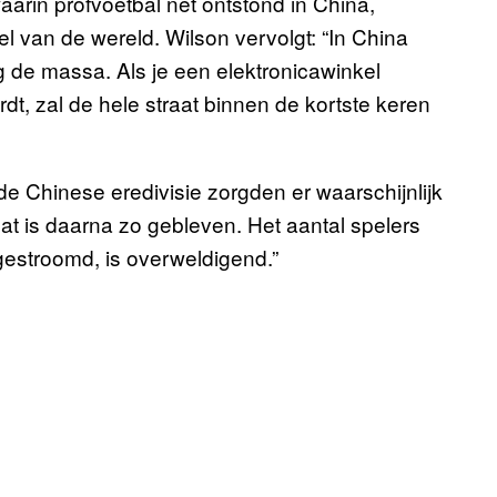
arin profvoetbal net ontstond in China,
l van de wereld. Wilson vervolgt: “In China
ag de massa. Als je een elektronicawinkel
dt, zal de hele straat binnen de kortste keren
de Chinese eredivisie zorgden er waarschijnlijk
at is daarna zo gebleven. Het aantal spelers
gestroomd, is overweldigend.”