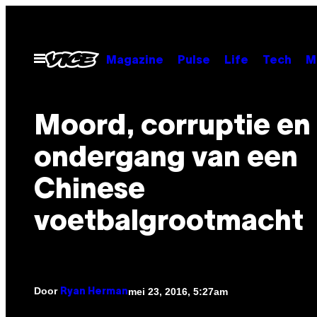
Ga
naar
de
Open
Magazine
Pulse
Life
Tech
M
menu
inhoud
Moord, corruptie en
ondergang van een
Chinese
voetbalgrootmacht
Door
mei 23, 2016, 5:27am
Ryan Herman