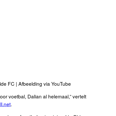
ide FC | Afbeelding via YouTube
or voetbal, Dalian al helemaal,” vertelt
l.net
.