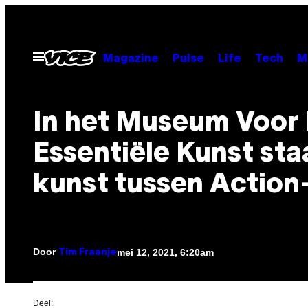
Ga
naar
de
Open
Magazine
Pulse
Life
Tech
M
menu
inhoud
In het Museum Voor 
Essentiële Kunst sta
kunst tussen Action
Door
mei 12, 2021, 6:20am
Tim Fraanje
Deel: