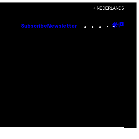
+ NEDERLANDS
Instagram
TikTok
YouTube
Google
Goog
Subscribe
Newsletter
Discove
Top
Posts