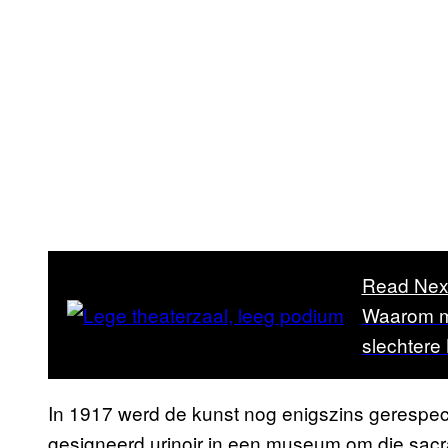
Read Nex
Waarom min
slechtere 
In 1917 werd de kunst nog enigszins gerespe
gesigneerd urinoir in een museum om die sacrale