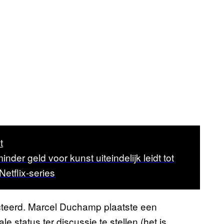
t
der geld voor kunst uiteindelijk leidt tot
Netflix-series
cteerd. Marcel Duchamp plaatste een
 status ter discussie te stellen (het is