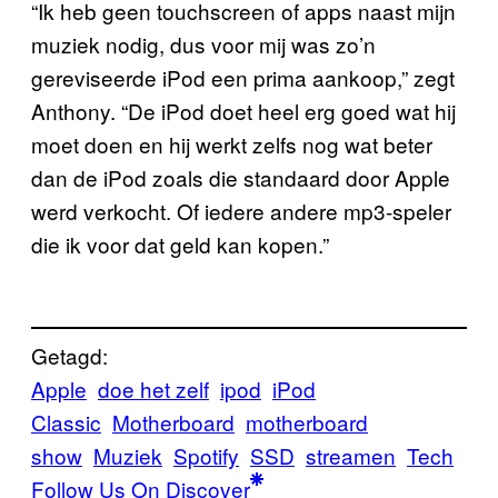
“Ik heb geen touchscreen of apps naast mijn
muziek nodig, dus voor mij was zo’n
gereviseerde iPod een prima aankoop,” zegt
Anthony. “De iPod doet heel erg goed wat hij
moet doen en hij werkt zelfs nog wat beter
dan de iPod zoals die standaard door Apple
werd verkocht. Of iedere andere mp3-speler
die ik voor dat geld kan kopen.”
Getagd:
Apple
doe het zelf
ipod
iPod
Classic
Motherboard
motherboard
show
Muziek
Spotify
SSD
streamen
Tech
Follow Us On Discover