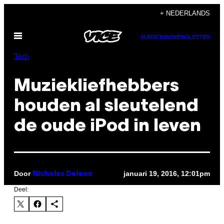
Ga
+ NEDERLANDS
naar
Open
de
SUBSCRIBE
NEWSLETTER
menu
inhoud
Tech
Muziekliefhebbers
houden al sleutelend
de oude iPod in leven
Door
januari 19, 2016, 12:01pm
Nicholas Deleon
Deel: