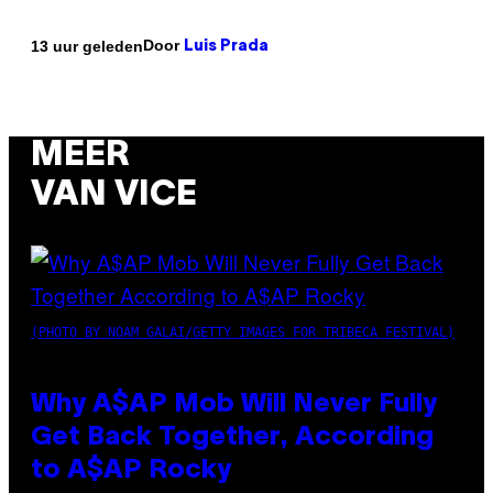
Door
13 uur geleden
Luis Prada
MEER
VAN VICE
(PHOTO BY NOAM GALAI/GETTY IMAGES FOR TRIBECA FESTIVAL)
Why A$AP Mob Will Never Fully
Get Back Together, According
to A$AP Rocky