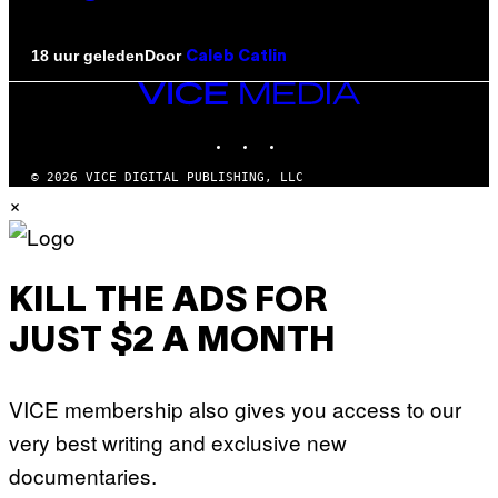
Door
18 uur geleden
Caleb Catlin
VICE
MEDIA
INSTAGRAM
TIKTOK
YOUTUBE
© 2026 VICE DIGITAL PUBLISHING, LLC
×
KILL THE ADS FOR
JUST $2 A MONTH
VICE membership also gives you access to our
very best writing and exclusive new
documentaries.