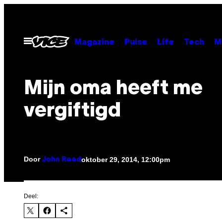
Ga
naar
de
Open
Magazine
Pulse
Life
Tech
M
menu
inhoud
Mijn oma heeft me
vergiftigd
Door
oktober 29, 2014, 12:00pm
John Reed
Deel: