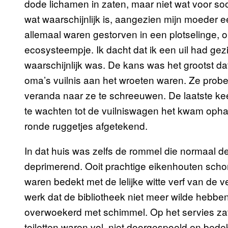
dode lichamen in zaten, maar niet wat voor soor
wat waarschijnlijk is, aangezien mijn moeder 
allemaal waren gestorven in een plotselinge, 
ecosysteempje. Ik dacht dat ik een uil had ge
waarschijnlijk was. De kans was het grootst dat
oma’s vuilnis aan het wroeten waren. Ze prob
veranda naar ze te schreeuwen. De laatste keer
te wachten tot de vuilniswagen het kwam ophal
ronde ruggetjes afgetekend.
In dat huis was zelfs de rommel die normaal
deprimerend. Ooit prachtige eikenhouten schom
waren bedekt met de lelijke witte verf van de
werk dat de bibliotheek niet meer wilde hebbe
overwoekerd met schimmel. Op het servies zat
toiletten waren vol, niet doorgespoeld en bed