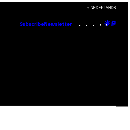
+ NEDERLANDS
Instagram
TikTok
YouTube
Google
Goog
Subscribe
Newsletter
Discove
Top
Posts