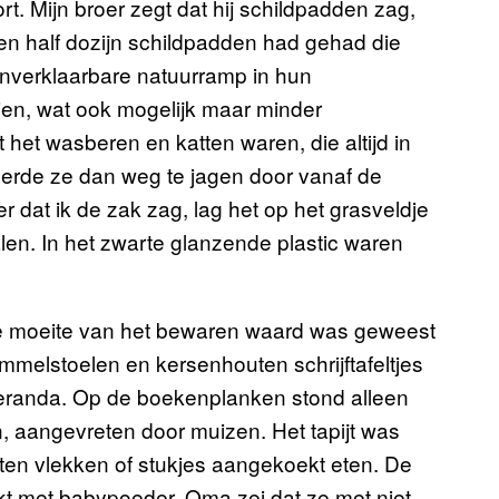
t. Mijn broer zegt dat hij schildpadden zag,
een half dozijn schildpadden had gehad die
onverklaarbare natuurramp in hun
zien, wat ook mogelijk maar minder
 het wasberen en katten waren, die altijd in
eerde ze dan weg te jagen door vanaf de
 dat ik de zak zag, lag het op het grasveldje
en. In het zwarte glanzende plastic waren
 de moeite van het bewaren waard was geweest
melstoelen en kersenhouten schrijftafeltjes
 veranda. Op de boekenplanken stond alleen
n, aangevreten door muizen. Het tapijt was
en vlekken of stukjes aangekoekt eten. De
ekt met babypoeder. Oma zei dat ze met niet