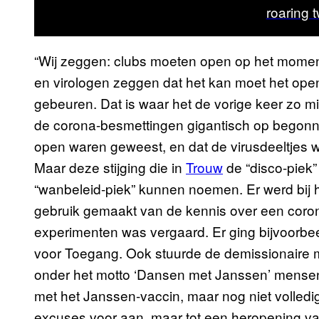
roaring 
“Wij zeggen: clubs moeten open op het momen
en virologen zeggen dat het kan moet het ope
gebeuren. Dat is waar het de vorige keer zo mis
de corona-besmettingen gigantisch op begonn
open waren geweest, en dat de virusdeeltjes w
Maar deze stijging die in
Trouw
de “disco-piek
“wanbeleid-piek” kunnen noemen. Er werd bij h
gebruik gemaakt van de kennis over een coron
experimenten was vergaard. Er ging bijvoorbe
voor Toegang. Ook stuurde de demissionaire 
onder het motto ‘Dansen met Janssen’ mensen
met het Janssen-vaccin, maar nog niet volled
excuses voor aan, maar tot een heropening va