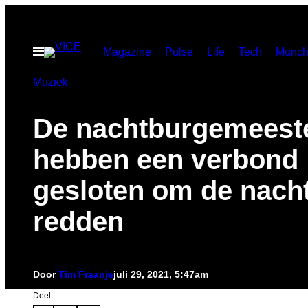
Ga
naar
Open
Magazine
Pulse
Life
Tech
Munch
de
menu
inhoud
Muziek
De nachtburgemeest
hebben een verbond
gesloten om de nacht
redden
Door
Tim Fraanje
juli 29, 2021, 5:47am
Deel: