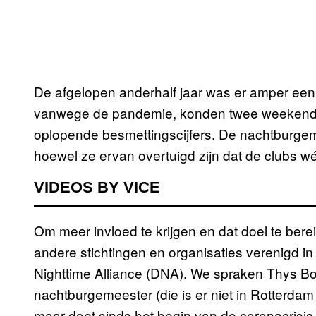
De afgelopen anderhalf jaar was er amper een
vanwege de pandemie, konden twee weekende
oplopende besmettingscijfers. De nachtburge
hoewel ze ervan overtuigd zijn dat de clubs w
VIDEOS BY VICE
Om meer invloed te krijgen en dat doel te ber
andere stichtingen en organisaties verenigd i
Nighttime Alliance (DNA). We spraken Thys Boer
nachtburgemeester (die is er niet in Rotterdam
maar doet sinds het begin van de coronacrisis