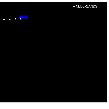
+ NEDERLANDS
Instagram
TikTok
YouTube
Google
Google
Discover
Top
Posts