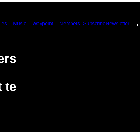
ies
Music
Waypoint
Members
Subscribe
Newsletter
ers
 te